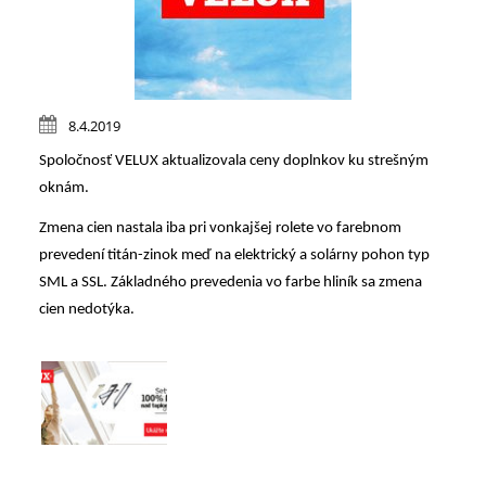
8.4.2019
Spoločnosť VELUX aktualizovala ceny doplnkov ku strešným
oknám.
Zmena cien nastala iba pri vonkajšej rolete vo farebnom
prevedení titán-zinok meď na elektrický a solárny pohon typ
SML a SSL. Základného prevedenia vo farbe hliník sa zmena
cien nedotýka.