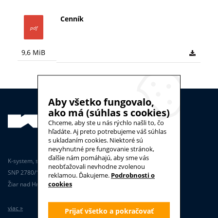
Cenník
9,6 MiB
Aby všetko fungovalo,
ako má (súhlas s cookies)
Chceme, aby ste u nás rýchlo našli to, čo
hľadáte. Aj preto potrebujeme váš súhlas
s ukladaním cookies. Niektoré sú
nevyhnutné pre fungovanie stránok,
ďalšie nám pomáhajú, aby sme vás
K-system, spol. s.r.o.
neobťažovali nevhodne zvolenou
SNP 2780/170, 965 01
reklamou. Ďakujeme.
Podrobnosti o
cookies
Žiar nad Hronom
viac »
Prijať všetko a pokračovať