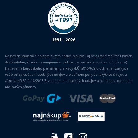
1991 - 2026
Na našich stránkach nájdete okrem našich realizácií aj fotografie realizácií našich
dodávateľov, ktoré sú zverejnené so súhlasom podľa článku 6 ods. 1 písm. a)
Nariadenia Európskeho parlamentu a Rady (EÚ) 2016/679 o ochrane fyzických
osôb pri spracúvaní osobných údajov a o voľnom pohybe takýchto údajov a
zákona NR SR č. 18/2018 Z. z. o ochrane osobných údajov a o zmene a doplnení
niektorých zákonov.