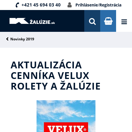
+421 45 694 03 40
Prihlásenie
/
Registrácia
DOPRAVA A PLATBA
INŠPIRÁCIE
PORADŇA
Novinky 2019
KONTAKTY
AKTUALIZÁCIA
NOVINKY
CENNÍKA VELUX
ROLETY A ŽALÚZIE