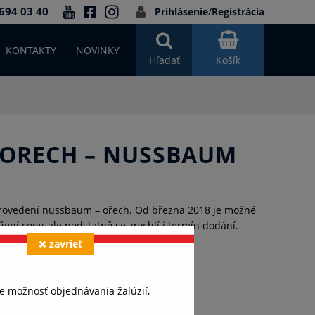
694 03 40
Prihlásenie
/
Registrácia
KONTAKTY
NOVINKY
Hľadať
Košík
Í ORECH – NUSSBAUM
 provedení nussbaum – ořech. Od března 2018 je možné
žení ceny, ale podstatně se zrychlí i termín dodání.
zavrieť
tretia najpoužívanejšia.
e možnosť objednávania žalúzií,