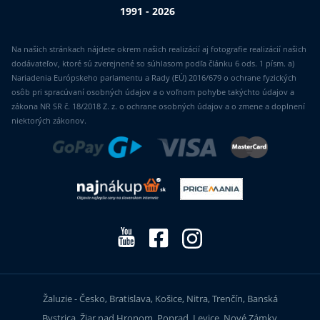
1991 - 2026
Na našich stránkach nájdete okrem našich realizácií aj fotografie realizácií našich
dodávateľov, ktoré sú zverejnené so súhlasom podľa článku 6 ods. 1 písm. a)
Nariadenia Európskeho parlamentu a Rady (EÚ) 2016/679 o ochrane fyzických
osôb pri spracúvaní osobných údajov a o voľnom pohybe takýchto údajov a
zákona NR SR č. 18/2018 Z. z. o ochrane osobných údajov a o zmene a doplnení
niektorých zákonov.
Žaluzie - Česko, Bratislava, Košice, Nitra, Trenčín, Banská
Bystrica, Žiar nad Hronom, Poprad, Levice, Nové Zámky,