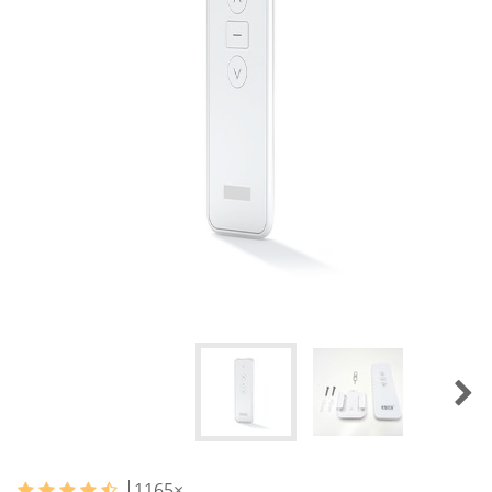
1165
×