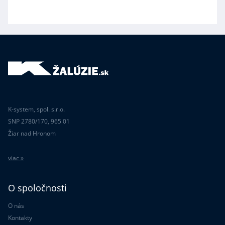
K-system, spol. s.r.o.
SNP 2780/170, 965 01
Žiar nad Hronom
viac »
O spoločnosti
O nás
Kontakty