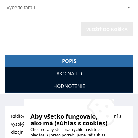
vyberte farbu
VLOŽIŤ DO KOŠÍKA
POPIS
AKO NA TO
HODNOTENIE
Aby všetko fungovalo,
Rádiový ovládač v exkluzívnom farebnom prevedení s
ako má (súhlas s cookies)
vysokým klavírnym leskom bielej farby je doslova
Chceme, aby ste u nás rýchlo našli to, čo
dizajnovým kúskom. Predný panel je vyrobený z
hľadáte. Aj preto potrebujeme váš súhlas