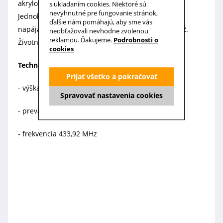
akrylového materiálu odolného voči poškriabaniu.
s ukladaním cookies. Niektoré sú
nevyhnutné pre fungovanie stránok,
Jednokanálový diaľkový ovládač značky A-OK je
ďalšie nám pomáhajú, aby sme vás
napájaný 2 kusmi gombíkovej batérie typu CR2032.
neobťažovali nevhodne zvolenou
reklamou. Ďakujeme.
Podrobnosti o
Životnosť batérií v ovládači je cca 3 roky.
cookies
Technické údaje:
Prijať všetko a pokračovať
- výška 128 x šírka 42 x hĺbka 12 mm
Spravovať nastavenia cookies
- prevádzková teplota -20ºC do + 55ºC
- frekvencia 433,92 MHz