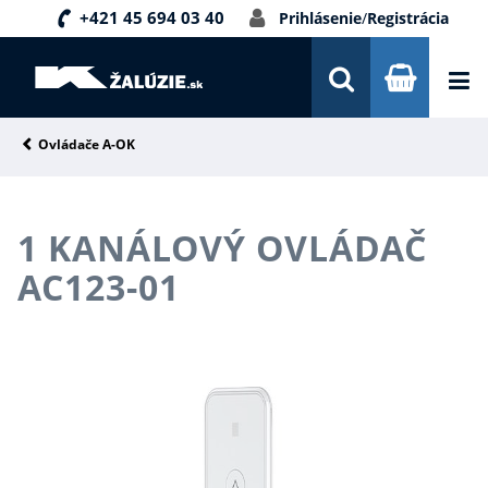
+421 45 694 03 40
Prihlásenie
/
Registrácia
DOPRAVA A PLATBA
INŠPIRÁCIE
PORADŇA
Ovládače A-OK
KONTAKTY
1 KANÁLOVÝ OVLÁDAČ
NOVINKY
AC123-01