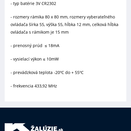
- typ batérie 3V CR2302
- rozmery rámika 80 x 80 mm, rozmery vyberateľného
ovládača šírka 55, výška 55, hĺbka 12 mm, celková hĺbka
ovládača s rámikom je 15 mm
- prenosný prúd ≤ 18mA
- vysielací výkon ≤ 10mW
- prevádzková teplota -20ºC do + 55ºC
- frekvencia 433,92 MHz