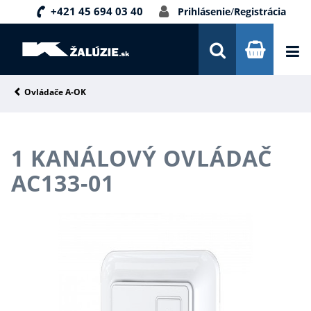
+421 45 694 03 40
Prihlásenie
/
Registrácia
DOPRAVA A PLATBA
INŠPIRÁCIE
PORADŇA
Ovládače A-OK
KONTAKTY
1 KANÁLOVÝ OVLÁDAČ
NOVINKY
AC133-01