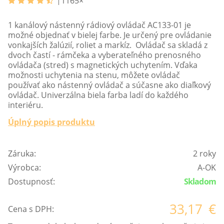
1165
×
1 kanálový nástenný rádiový ovládač AC133-01 je
možné objednať v bielej farbe. Je určený pre ovládanie
vonkajších žalúzií, roliet a markíz. Ovládač sa skladá z
dvoch častí - rámčeka a vyberateľného prenosného
ovládača (stred) s magnetických uchytením. Vďaka
možnosti uchytenia na stenu, môžete ovládač
používať ako nástenný ovládač a súčasne ako diaľkový
ovládač. Univerzálna biela farba ladí do každého
interiéru.
Úplný popis produktu
Záruka:
2 roky
Výrobca:
A-OK
Dostupnosť:
Skladom
33,17
€
Cena s DPH: