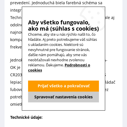
prevedení. Jednoduchá biela farebná schéma sa
integruje ľahko do každého štýlu zariadenia.
Technológia klavírneho laku je zárukou elegancie ale aj
Aby všetko fungovalo,
odolnosti voči vlhkosti a poškriabaniu. Použitie
ako má (súhlas s cookies)
najnovšej technológie riadiaceho systému je
Chceme, aby ste u nás rýchlo našli to, čo
kompatibilné s akýmkoľvek prijímačom rovnakej
hľadáte. Aj preto potrebujeme váš súhlas
s ukladaním cookies. Niektoré sú
frekvencie alebo s
prijímačom AC268-01
.
nevyhnutné pre fungovanie stránok,
ďalšie nám pomáhajú, aby sme vás
Jednokanálový diaľkový ovládač AC133-01 značky A-
neobťažovali nevhodne zvolenou
reklamou. Ďakujeme.
Podrobnosti o
OK je napájaný 2 kusmi gombíkovej batérie typu
cookies
CR2032. Životnosť batérií v ovládači je cca 3 roky. S
lepiacou páskou 3M na zadnej strane je možné ovládač
Prijať všetko a pokračovať
ľubovoľne upevniť v akejkoľvek polohe na stene, bez
potreby skrutkovania, čím sa zabráni poškodeniu
Spravovať nastavenia cookies
omietky.
Technické údaje: