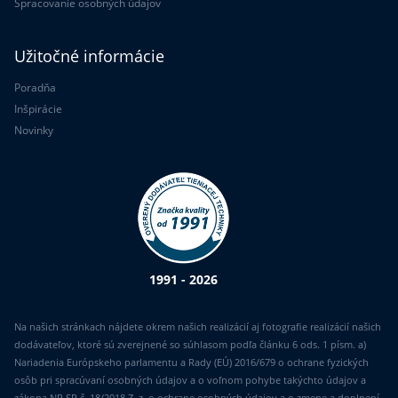
Spracovanie osobných údajov
Užitočné informácie
Poradňa
Inšpirácie
Novinky
1991 - 2026
Na našich stránkach nájdete okrem našich realizácií aj fotografie realizácií našich
dodávateľov, ktoré sú zverejnené so súhlasom podľa článku 6 ods. 1 písm. a)
Nariadenia Európskeho parlamentu a Rady (EÚ) 2016/679 o ochrane fyzických
osôb pri spracúvaní osobných údajov a o voľnom pohybe takýchto údajov a
zákona NR SR č. 18/2018 Z. z. o ochrane osobných údajov a o zmene a doplnení