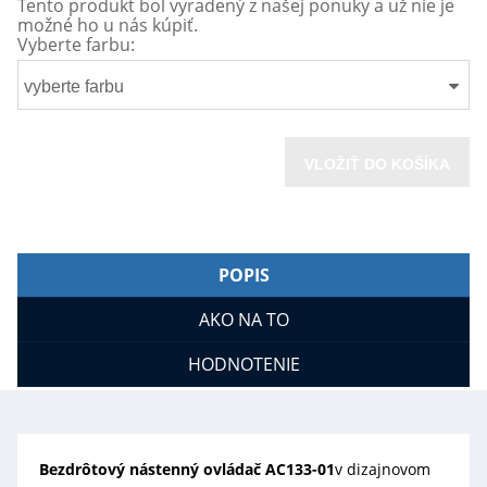
Tento produkt bol vyradený z našej ponuky a už nie je
možné ho u nás kúpiť.
Vyberte farbu:
vyberte farbu
VLOŽIŤ DO KOŠÍKA
POPIS
AKO NA TO
HODNOTENIE
Bezdrôtový nástenný ovládač AC133-01
v dizajnovom