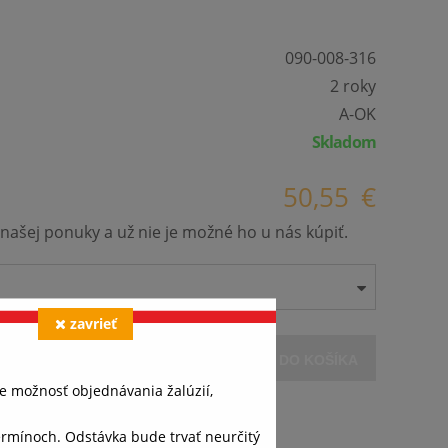
090-008-316
2 roky
A-OK
Skladom
50,55
€
našej ponuky a už nie je možné ho u nás kúpiť.
zavrieť
VLOŽIŤ DO KOŠÍKA
e možnosť objednávania žalúzií,
ínoch. Odstávka bude trvať neurčitý