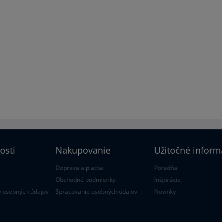
osti
Nakupovanie
Užitočné inform
Doprava a platba
Poradňa
Obchodné podmienky
Inšpirácie
 osobných údajov
Spracovanie osobných údajov
Novinky