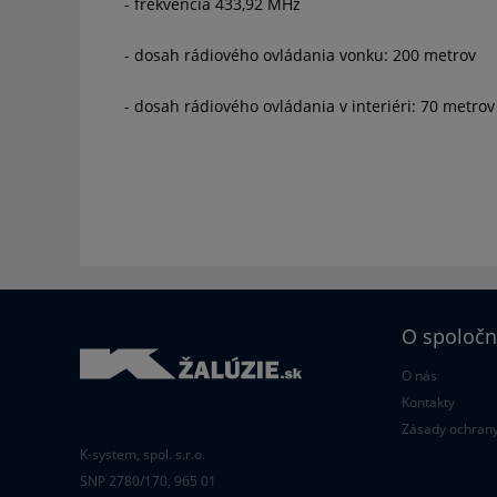
- frekvencia 433,92 MHz
- dosah rádiového ovládania vonku: 200 metrov
- dosah rádiového ovládania v interiéri: 70 metrov
O spoločn
O nás
Kontakty
Zásady ochrany
K-system, spol. s.r.o.
SNP 2780/170, 965 01