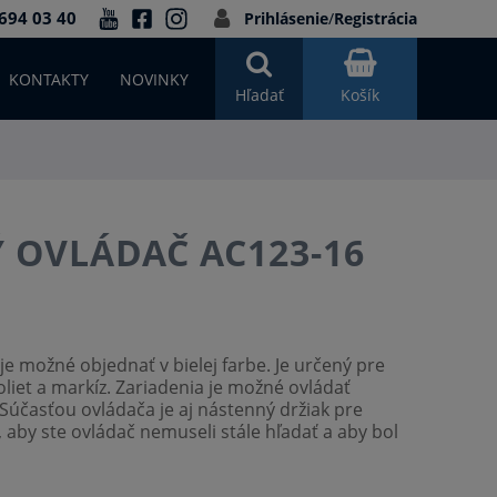
694 03 40
Prihlásenie
/
Registrácia
KONTAKTY
NOVINKY
Hľadať
Košík
 OVLÁDAČ AC123-16
je možné objednať v bielej farbe. Je určený pre
roliet a markíz. Zariadenia je možné ovládať
Súčasťou ovládača je aj nástenný držiak pre
 aby ste ovládač nemuseli stále hľadať a aby bol