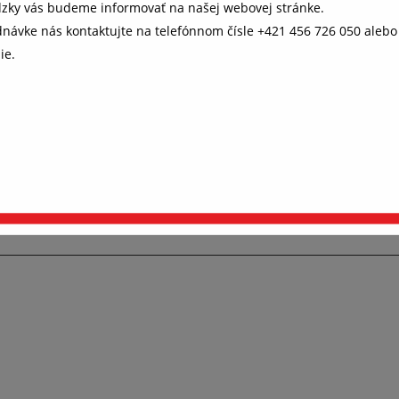
dzky vás budeme informovať na našej webovej stránke.
ednávke nás kontaktujte na telefónnom čísle +421 456 726 050 aleb
AKO NA TO
HODNOTENIE
ie.
 všetko fungovalo, ako má (súhlas s
kies)
e, aby ste u nás rýchlo našli to, čo hľadáte. Aj preto potrebujeme 
s s ukladaním cookies. Niektoré sú nevyhnutné pre fungovanie str
e nám pomáhajú, aby sme vás neobťažovali nevhodne zvolenou
í s vysokým klavírnym leskom bielej farby je doslova dizajnovým 
amou. Ďakujeme.
Podrobnosti o cookies
ý diaľkový ovládač značky A-OK je napájaný 2 kusmi gombíkovej bat
pravovať nastavenia cookies
Prijať všetko a pokračovať