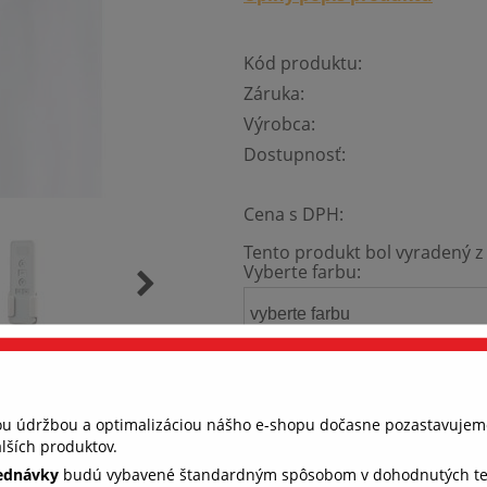
Kód produktu:
Záruka:
Výrobca:
Dostupnosť:
Cena s DPH:
Tento produkt bol vyradený z 
Vyberte farbu:
vyberte farbu
nou údržbou a optimalizáciou nášho e-shopu dočasne pozastavujem
lších produktov.
jednávky
budú vybavené štandardným spôsobom v dohodnutých term