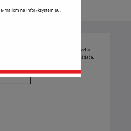
o e-mailom na info@ksystem.eu.
váš
ánok,
kúskom. Predný panel je vyrobený z akrylového
érie typu CR2032. Batérie sú súčasťou ovládača.