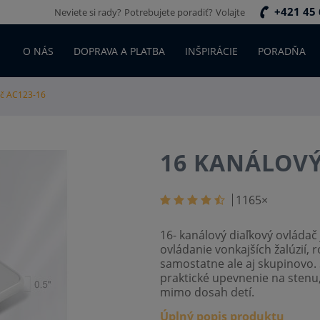
+421 45 
Neviete si rady?
Potrebujete poradiť?
Volajte
O NÁS
DOPRAVA A PLATBA
INŠPIRÁCIE
PORADŇA
ač AC123-16
16 KANÁLOVÝ
1165
×
16- kanálový diaľkový ovládač 
ovládanie vonkajších žalúzií, 
samostatne ale aj skupinovo. 
praktické upevnenie na stenu,
mimo dosah detí.
Úplný popis produktu