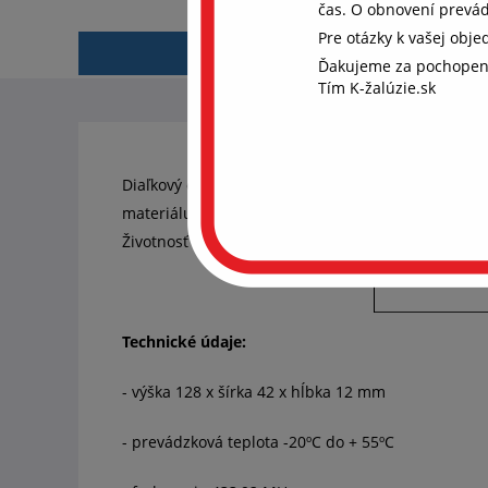
čas. O obnovení prevá
Pre otázky k vašej obj
POPIS
Ďakujeme za pochopen
Aby
Tím K-žalúzie.sk
coo
Chcem
súhla
ďalši
Diaľkový ovládač v exkluzívnom farebnom preveden
rekl
materiálu odolného voči poškriabaniu. 16-kanálov
Životnosť batérií v ovládači je cca 3 roky.
S
Technické údaje:
- výška 128 x šírka 42 x hĺbka 12 mm
- prevádzková teplota -20ºC do + 55ºC