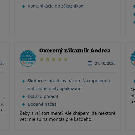
Komunikácia do zákazníkom
Overený zákazník Andrea
025
21. 10. 2025
Skutočne intuitívny nákup. Nakupujem tu
náhradné diely opakovane.
Ov
ni
Dokážu poradiť.
 s
a 
p,
Dodané načas.
ke.
Žeby širší sortiment? Ale chápem, že niektoré
veci nie sú na montáž pre každého.