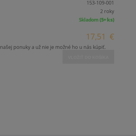
153-109-001
2 roky
Skladom
(5+ ks)
17,51
€
našej ponuky a už nie je možné ho u nás kúpiť.
VLOŽIŤ DO KOŠÍKA