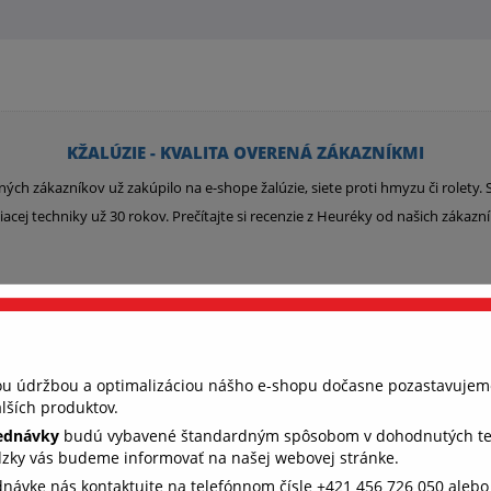
KŽALÚZIE - KVALITA OVERENÁ ZÁKAZNÍKMI
ných zákazníkov už zakúpilo na e-shope žalúzie, siete proti hmyzu či rolety
iacej techniky už 30 rokov. Prečítajte si recenzie z Heuréky od našich zákazn
Overený zákazník Milan
nou údržbou a optimalizáciou nášho e-shopu dočasne pozastavujem
026
6. 4. 2026
lších produktov.
jednávky
budú vybavené štandardným spôsobom v dohodnutých term
im
Som veľmi spokojný,keďže ide o kvalitné
Vš
dzky vás budeme informovať na našej webovej stránke.
ne
výrobky a pracuje sa s nimi dobre.
ednávke nás kontaktujte na telefónnom čísle +421 456 726 050 aleb