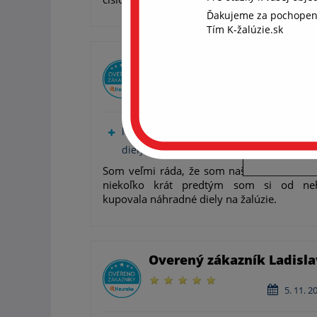
Ďakujeme za pochopen
Aby
Tím K-žalúzie.sk
coo
Chcem
Overený zákazník Diliana
súhla
ďalši
21. 1. 2
rekl
len málo obchodov predáva náhradné
S
diely na žalúzie
Som veľmi ráda, že som našla tento obch
niekoľko krát predtým som si od ne
kupovala náhradné diely na žalúzie.
Overený zákazník Ladisla
5. 11. 2