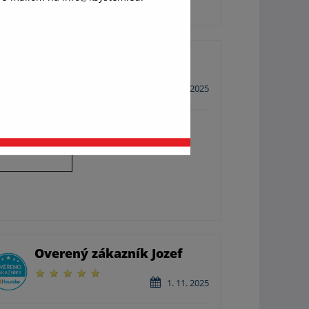
váš
Overený zákazník Milan
ánok,
9. 12. 2025
Ochota,ústretovosť, odbornosť.
Overený zákazník Jozef
1. 11. 2025