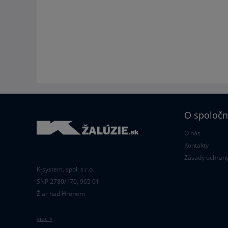
O spoločn
O nás
Kontakty
Zásady ochrany
K-system, spol. s.r.o.
SNP 2780/170, 965 01
Žiar nad Hronom
viac »