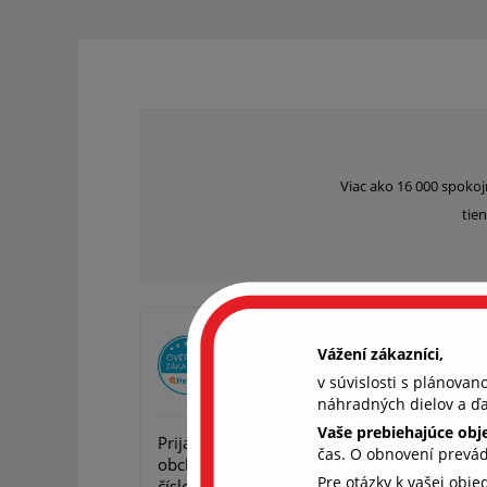
Viac ako 16 000 spokoj
tien
Overený zákazník Peter
Vážení zákazníci,
v súvislosti s plánova
22. 4. 2
náhradných dielov a ďa
Vaše prebiehajúce ob
Prijal by som lepšiu komunikáciu s Vaš
čas. O obnovení prevá
obchodom. Nedalo sa Vám dovolať na žiad
Pre otázky k vašej obj
číslo