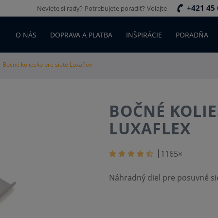
+421 45 
Neviete si rady?
Potrebujete poradiť?
Volajte
O NÁS
DOPRAVA A PLATBA
INŠPIRÁCIE
PORADŇA
Bočné koliesko pre siete Luxaflex
BOČNÉ KOLIE
LUXAFLEX
1165
×
Náhradný diel pre posuvné si