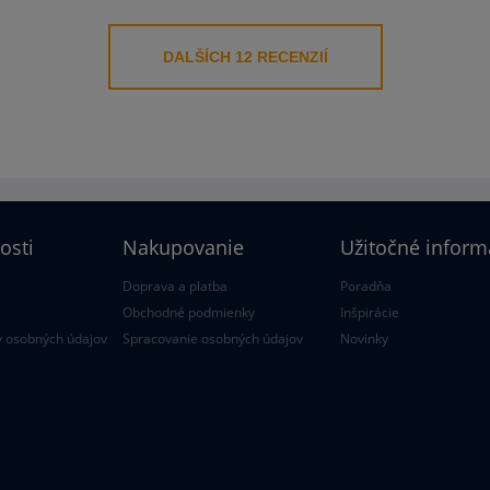
DALŠÍCH 12 RECENZIÍ
osti
Nakupovanie
Užitočné inform
Doprava a platba
Poradňa
Obchodné podmienky
Inšpirácie
 osobných údajov
Spracovanie osobných údajov
Novinky