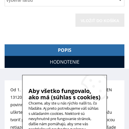
vyberte farbu
VLOŽIŤ DO KOŠÍKA
POPIS
HODNOTENIE
Od 1. septembra 2014 platí v celej EÚ norma STN EN
Aby všetko fungovalo,
ako má (súhlas s cookies)
13120, ktorá výrobcom tieniacej techniky nariaďuje
Chceme, aby ste u nás rýchlo našli to, čo
povinnosť technicky zabezpečiť ochranu detí pred
hľadáte. Aj preto potrebujeme váš súhlas
uškrtením na nebezpečných slučkách, ktoré sa môžu
s ukladaním cookies. Niektoré sú
nevyhnutné pre fungovanie stránok,
tvoriť pri ovládaní vnútorných žalúzií a roliet pomocou
ďalšie nám pomáhajú, aby sme vás
retiazok a šnúr. Túto normu je potrebné dodržať všade