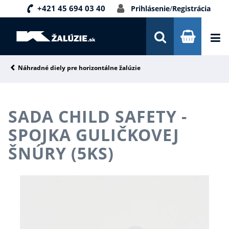
+421 45 694 03 40
Prihlásenie
/
Registrácia
DOPRAVA A PLATBA
INŠPIRÁCIE
PORADŇA
Náhradné diely pre horizontálne žalúzie
KONTAKTY
SADA CHILD SAFETY -
NOVINKY
SPOJKA GULIČKOVEJ
ŠNÚRY (5KS)