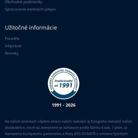
Obchodné podmienky
Spracovanie osobných údajov
Užitočné informácie
Poradňa
Inšpirácie
Novinky
1991 - 2026
Na našich stránkach nájdete okrem našich realizácií aj fotografie realizácií našich
dodávateľov, ktoré sú zverejnené so súhlasom podľa článku 6 ods. 1 písm. a)
Nariadenia Európskeho parlamentu a Rady (EÚ) 2016/679 o ochrane fyzických