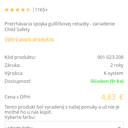
1165
×
Pretrhávacia spojka gulôčkovej retiazky - zariadenie
Child Safety
Úplný popis produktu
Kód produktu:
001-023-208
Záruka:
2 roky
Výrobca:
K-system
Dostupnosť:
Skladom
(5+ ks)
4,83
€
Cena s DPH:
Tento produkt bol vyradený z našej ponuky a už nie je
možné ho u nás kúpiť.
Vyberte farbu: