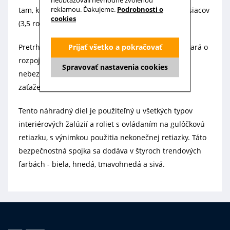
neobťažovali nevhodne zvolenou
reklamou. Ďakujeme.
Podrobnosti o
tam, kde majú prístup deti vo veku od 0 do 42 mesiacov
cookies
(3,5 roka).
Pretrhávacia spojka retiazky CHILD SAFETY sa postará o
Prijať všetko a pokračovať
rozpojenie retiazky v prípade, že hrozí vytvorenie
Spravovať nastavenia cookies
nebezpečnej slučky na retiazke pri pôsobení
zaťaženia 6 kg po dobu 5 sekúnd. .
Tento náhradný diel je použiteľný u všetkých typov
interiérových žalúzií a roliet s ovládaním na gulôčkovú
retiazku, s výnimkou použitia nekonečnej retiazky. Táto
bezpečnostná spojka sa dodáva v štyroch trendových
farbách - biela, hnedá, tmavohnedá a sivá.