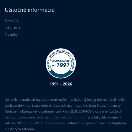
Užitočné informácie
Poradňa
Inšpirácie
Novinky
1991 - 2026
Na našich stránkach nájdete okrem našich realizácií aj fotografie realizácií našich
dodávateľov, ktoré sú zverejnené so súhlasom podľa článku 6 ods. 1 písm. a)
Nariadenia Európskeho parlamentu a Rady (EÚ) 2016/679 o ochrane fyzických
osôb pri spracúvaní osobných údajov a o voľnom pohybe takýchto údajov a
zákona NR SR č. 18/2018 Z. z. o ochrane osobných údajov a o zmene a doplnení
niektorých zákonov.