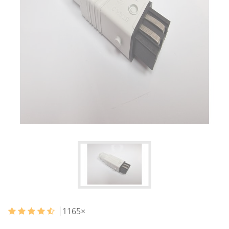
1165
×