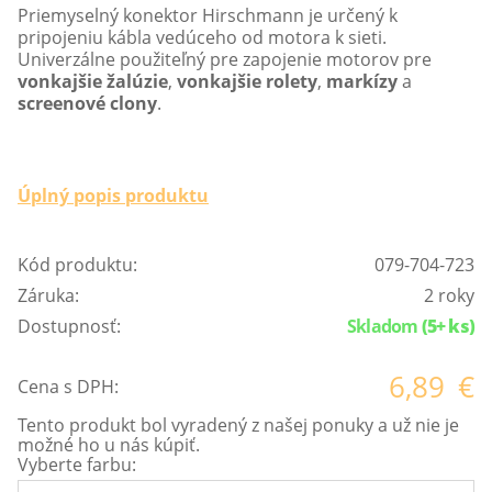
Priemyselný konektor Hirschmann je určený k
pripojeniu kábla vedúceho od motora k sieti.
Univerzálne použiteľný pre zapojenie motorov pre
vonkajšie žalúzie
,
vonkajšie rolety
,
markízy
a
screenové clony
.
Úplný popis produktu
Kód produktu:
079-704-723
Záruka:
2 roky
Dostupnosť:
Skladom
(5+ ks)
6,89
€
Cena s DPH:
Tento produkt bol vyradený z našej ponuky a už nie je
možné ho u nás kúpiť.
Vyberte farbu: