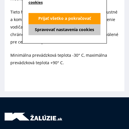
cookies
Tieto hranaté káblové konektory sivej farby sú robustné
Prijať všetko a pokračovať
a kompaktné, ideálne pre sieťové a riadiace pripojenie
vodiča. Majú krytie IP54, sú odolné voči vibráciám,
Spravovať nastavenia cookies
chránené proti prachu, striekajúcej vode a sú schválené
pre celosvetové použitie.
Minimálna prevádzková teplota -30° C, maximálna
prevádzková teplota +90° C.