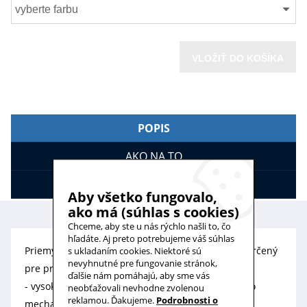
vyberte farbu
VLOŽIŤ DO KOŠÍKA
POPIS
AKO NA TO
HODNOTENIE
Aby všetko fungovalo,
ako má (súhlas s cookies)
Chceme, aby ste u nás rýchlo našli to, čo
hľadáte. Aj preto potrebujeme váš súhlas
Priemyselný
konektor Hirschmann
(BELDEN) je určený
s ukladaním cookies. Niektoré sú
nevyhnutné pre fungovanie stránok,
pre prácu v najťažších podmienkach
ďalšie nám pomáhajú, aby sme vás
- vysoké znečistenie vzduchu, vysoká vlhkosť alebo
neobťažovali nevhodne zvolenou
reklamou. Ďakujeme.
Podrobnosti o
mechanické vibrácie.