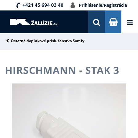
+421 45 694 03 40
Prihlásenie
/
Registrácia
DOPRAVA A PLATBA
INŠPIRÁCIE
PORADŇA
Ostatné doplnkové príslušenstvo Somfy
KONTAKTY
HIRSCHMANN - STAK 3
NOVINKY