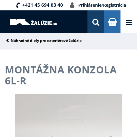
+421 45 694 03 40
Prihlásenie
/
Registrácia
DOPRAVA A PLATBA
INŠPIRÁCIE
PORADŇA
Náhradné diely pre exteriérové žalúzie
KONTAKTY
MONTÁŽNA KONZOLA
NOVINKY
6L-R