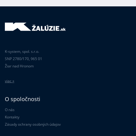
K-system, spol. s.r.o.
SNP 2780/170, 965 01
Žiar nad Hronom
viac »
O spoločnosti
O nás
Kontakty
Zásady ochrany osobných údajov