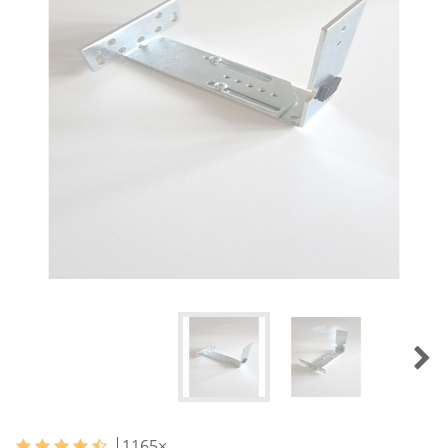
1165
×