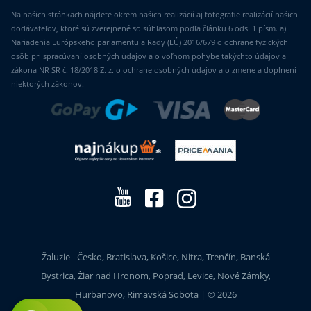
Na našich stránkach nájdete okrem našich realizácií aj fotografie realizácií našich
dodávateľov, ktoré sú zverejnené so súhlasom podľa článku 6 ods. 1 písm. a)
Nariadenia Európskeho parlamentu a Rady (EÚ) 2016/679 o ochrane fyzických
osôb pri spracúvaní osobných údajov a o voľnom pohybe takýchto údajov a
zákona NR SR č. 18/2018 Z. z. o ochrane osobných údajov a o zmene a doplnení
niektorých zákonov.
Žaluzie - Česko, Bratislava, Košice, Nitra, Trenčín, Banská
Bystrica, Žiar nad Hronom, Poprad, Levice, Nové Zámky,
Hurbanovo, Rimavská Sobota | © 2026