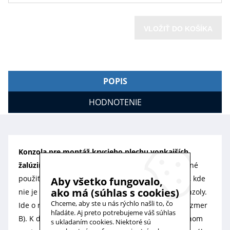
VLOŽIŤ DO KOŠÍKA
POPIS
HODNOTENIE
Konzola pre montáž krycieho plechu vonkajších
žalúzií
s krátkou dosadacou plochou, ktorú je možné
použiť pri montáži žalúzie na rám okna, resp. tam, kde
Aby všetko fungovalo,
ako má (súhlas s cookies)
nie je dostatok miesta pre kotvenie iného typu konzoly.
Chceme, aby ste u nás rýchlo našli to, čo
Ide o nastaviteľnú konzolu (nastaviteľná hĺbka - rozmer
hľadáte. Aj preto potrebujeme váš súhlas
B). K dispozícii sú dva typy konzol s rôznym rozsahom
s ukladaním cookies. Niektoré sú