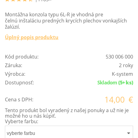
Montážna konzola typu 6L-R je vhodná pre
čelnú inštaláciu predných krycích plechov vonkajších
žalúzií.
Úplný popis produktu
Kód produktu:
530 006 000
Záruka:
2 roky
Výrobca:
K-system
Dostupnosť:
Skladom
(5+ ks)
14,00
€
Cena s DPH:
Tento produkt bol vyradený z našej ponuky a už nie je
možné ho u nás kúpiť.
Vyberte farbu:
vyberte farbu