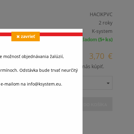
HACIKPVC
2 roky
K-system
zavrieť
Skladom
(5+ ks)
3,70
€
e možnosť objednávania žalúzií,
našej ponuky a už nie je možné ho u nás kúpiť.
ínoch. Odstávka bude trvať neurčitý
o e-mailom na info@ksystem.eu.
VLOŽIŤ DO KOŠÍKA
váš
ánok,