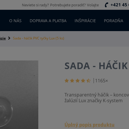
+421 45 
Neviete si rady?
Potrebujete poradiť?
Volajte
O NÁS
DOPRAVA A PLATBA
INŠPIRÁCIE
PORADŇA
úzie
Sada - háčik PVC tyčky Lux (5 ks)
SADA - HÁČIK
1165
×
Transparentný háčik – koncov
žalúzií Lux značky K-system
Úplný popis produktu