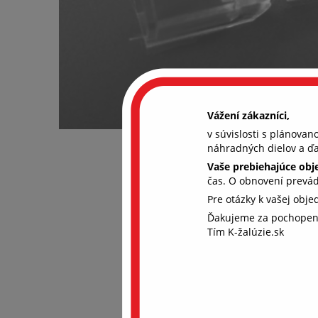
Vážení zákazníci,
v súvislosti s plánova
náhradných dielov a ďa
Vaše prebiehajúce ob
čas. O obnovení prevá
Pre otázky k vašej obj
Ďakujeme za pochopen
Aby
Tím K-žalúzie.sk
coo
Chcem
súhla
ďalši
rekl