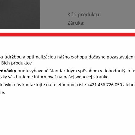
Kód produktu:
Záruka:
Výrobca:
Dostupnosť:
Cena s DPH:
nou údržbou a optimalizáciou nášho e-shopu dočasne pozastavujem
lších produktov.
Tento produkt bol vyradený z 
jednávky
budú vybavené štandardným spôsobom v dohodnutých term
Vyberte farbu:
dzky vás budeme informovať na našej webovej stránke.
vyberte farbu
ednávke nás kontaktujte na telefónnom čísle +421 456 726 050 aleb
ie.
 všetko fungovalo, ako má (súhlas s
kies)
e, aby ste u nás rýchlo našli to, čo hľadáte. Aj preto potrebujeme 
s s ukladaním cookies. Niektoré sú nevyhnutné pre fungovanie str
e nám pomáhajú, aby sme vás neobťažovali nevhodne zvolenou
amou. Ďakujeme.
Podrobnosti o cookies