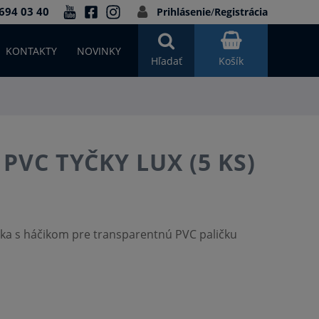
694 03 40
Prihlásenie
/
Registrácia
KONTAKTY
NOVINKY
Hľadať
Košík
 PVC TYČKY LUX (5 KS)
ka s háčikom pre transparentnú PVC paličku