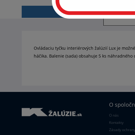
S
POPIS
Ovládaciu tyčku interiérových žalúzií Lux je možné
háčika. Balenie (sada) obsahuje 5 ks náhradného d
O spoločn
O nás
Kontakty
Zásady ochrany