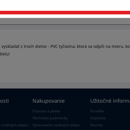
pravovať nastavenia cookies
Prijať všetko a pokračovať
HODNOTENIE
 vyskladať z troch dielov - PVC tyčovina, ktorá sa odpíli na mieru,
ielu!
osti
Nakupovanie
Užitočné inform
Doprava a platba
Poradňa
Obchodné podmienky
Inšpirácie
 osobných údajov
Spracovanie osobných údajov
Novinky