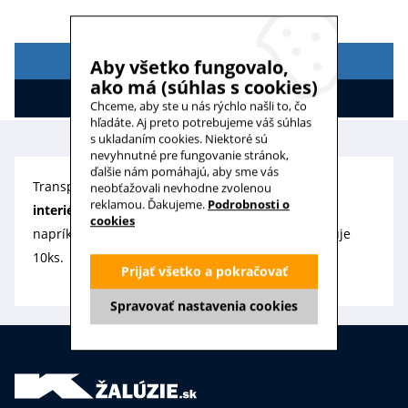
POPIS
Aby všetko fungovalo,
ako má (súhlas s cookies)
HODNOTENIE
Chceme, aby ste u nás rýchlo našli to, čo
hľadáte. Aj preto potrebujeme váš súhlas
s ukladaním cookies. Niektoré sú
nevyhnutné pre fungovanie stránok,
ďalšie nám pomáhajú, aby sme vás
Transparentná plastová
koncovka šnúry pre
neobťažovali nevhodne zvolenou
reklamou. Ďakujeme.
Podrobnosti o
interiérové žalúzie
s ovládaním šnúrou ako sú
cookies
napríklad žalúze Lux alebo K-design. Sada obsahuje
10ks.
Prijať všetko a pokračovať
Spravovať nastavenia cookies