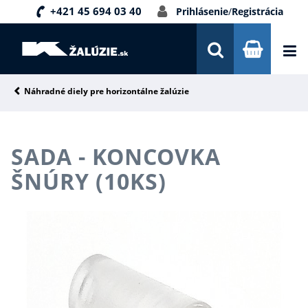
+421 45 694 03 40
Prihlásenie
/
Registrácia
DOPRAVA A PLATBA
INŠPIRÁCIE
PORADŇA
Náhradné diely pre horizontálne žalúzie
KONTAKTY
SADA - KONCOVKA
NOVINKY
ŠNÚRY (10KS)