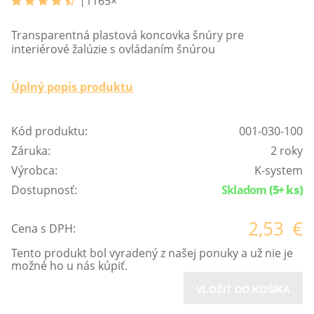
1165
×
Transparentná plastová koncovka šnúry pre
interiérové žalúzie s ovládaním šnúrou
Úplný popis produktu
Kód produktu:
001-030-100
Záruka:
2 roky
Výrobca:
K-system
Dostupnosť:
Skladom
(5+ ks)
2,53
€
Cena s DPH:
Tento produkt bol vyradený z našej ponuky a už nie je
možné ho u nás kúpiť.
VLOŽIŤ DO KOŠÍKA