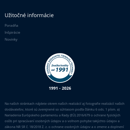
Užitočné informácie
Poradňa
Inšpirácie
Novinky
1991 - 2026
Na našich stránkach nájdete okrem našich realizácií aj fotografie realizácií našich
dodávateľov, ktoré sú zverejnené so súhlasom podľa článku 6 ods. 1 písm. a)
Nariadenia Európskeho parlamentu a Rady (EÚ) 2016/679 o ochrane fyzických
osôb pri spracúvaní osobných údajov a o voľnom pohybe takýchto údajov a
zákona NR SR č. 18/2018 Z. z. o ochrane osobných údajov a o zmene a doplnení