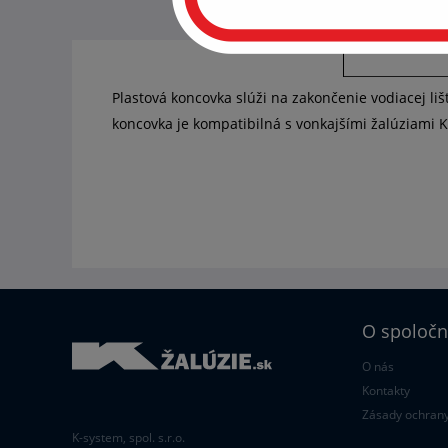
S
Plastová koncovka slúži na zakončenie vodiacej liš
koncovka je kompatibilná s vonkajšími žalúziami K
O spoločn
O nás
Kontakty
Zásady ochrany
K-system, spol. s.r.o.