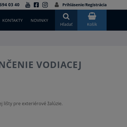
694 03 40
Prihlásenie
/
Registrácia
KONTAKTY
NOVINKY
Hľadať
Košík
NČENIE VODIACEJ
lišty pre exteriérové žalúzie.