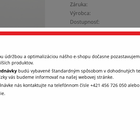
Záruka:
Výrobca:
Dostupnosť:
Cena s DPH:
Tento produkt bol vyradený z 
Vyberte farbu:
nou údržbou a optimalizáciou nášho e-shopu dočasne pozastavujem
lších produktov.
vyberte farbu
jednávky
budú vybavené štandardným spôsobom v dohodnutých term
dzky vás budeme informovať na našej webovej stránke.
ednávke nás kontaktujte na telefónnom čísle +421 456 726 050 aleb
ie.
 všetko fungovalo, ako má (súhlas s
kies)
e, aby ste u nás rýchlo našli to, čo hľadáte. Aj preto potrebujeme 
s s ukladaním cookies. Niektoré sú nevyhnutné pre fungovanie str
e nám pomáhajú, aby sme vás neobťažovali nevhodne zvolenou
amou. Ďakujeme.
Podrobnosti o cookies
HODNOTENIE