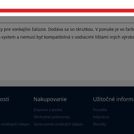
pravovať nastavenia cookies
Prijať všetko a pokračovať
ty pre vonkajšie žalúzie. Dodáva sa so skrutkou. V ponuke je vo far
-system a nemusí byť kompatibilná s vodiacimi lištami iných výrob
osti
Nakupovanie
Užitočné inform
Doprava a platba
Poradňa
Obchodné podmienky
Inšpirácie
 osobných údajov
Spracovanie osobných údajov
Novinky