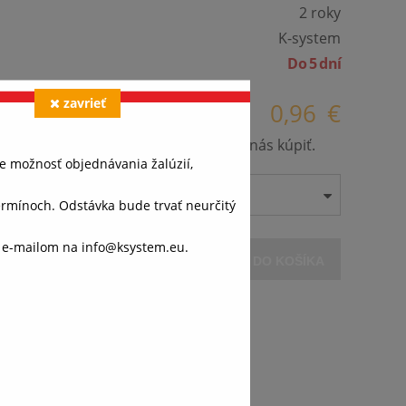
2 roky
K-system
Do 5 dní
zavrieť
0,96
€
našej ponuky a už nie je možné ho u nás kúpiť.
e možnosť objednávania žalúzií,
ínoch. Odstávka bude trvať neurčitý
o e-mailom na info@ksystem.eu.
VLOŽIŤ DO KOŠÍKA
váš
ánok,