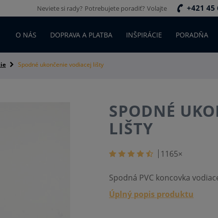
+421 45 
Neviete si rady?
Potrebujete poradiť?
Volajte
O NÁS
DOPRAVA A PLATBA
INŠPIRÁCIE
PORADŇA
ie
Spodné ukončenie vodiacej lišty
SPODNÉ UKO
LIŠTY
1165
×
Spodná PVC koncovka vodiacej 
Úplný popis produktu