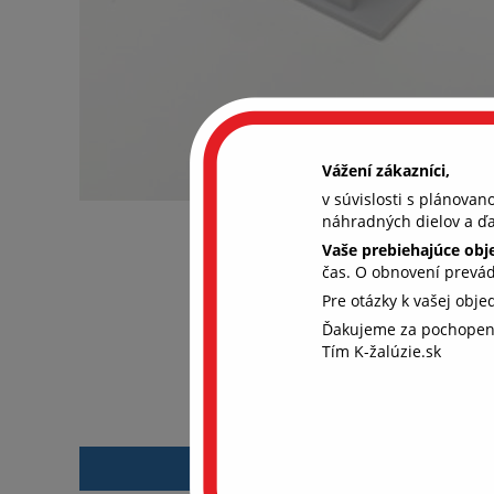
Vážení zákazníci,
v súvislosti s plánova
náhradných dielov a ďa
Vaše prebiehajúce ob
čas. O obnovení prevá
Pre otázky k vašej obj
Ďakujeme za pochopen
Aby
Tím K-žalúzie.sk
coo
Chcem
súhla
ďalši
rekl
POPIS