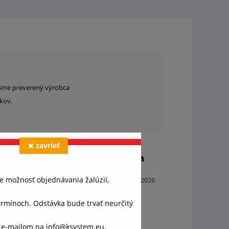
. Sme preverený výrobca
íkov.
zavrieť
Overený zákazník Martin
e možnosť objednávania žalúzií,
3. 2. 2026
ínoch. Odstávka bude trvať neurčitý
etko OK.
o e-mailom na info@ksystem.eu.