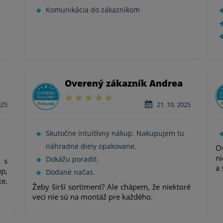
Komunikácia do zákazníkom
Overený zákazník Andrea
025
21. 10. 2025
Skutočne intuitívny nákup. Nakupujem tu
náhradné diely opakovane.
Ov
ni
Dokážu poradiť.
 s
a 
p,
Dodané načas.
ke.
Žeby širší sortiment? Ale chápem, že niektoré
veci nie sú na montáž pre každého.