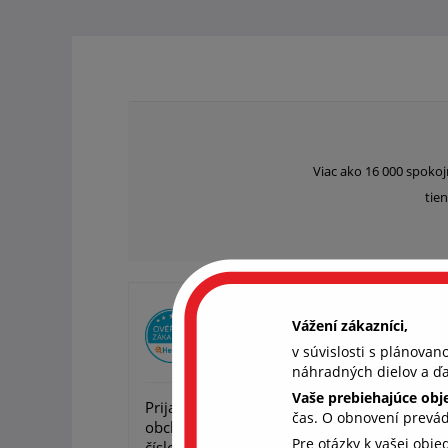
Viac ako 16 000 spokoj
tien
Overený zákazník Peter
Vážení zákazníci,
v súvislosti s plánova
22. 4. 2
náhradných dielov a ďa
Vaše prebiehajúce ob
Prijal by som lepšiu komunikáciu s Vaš
čas. O obnovení prevá
obchodom. Nedalo sa Vám dovolať na žiad
Pre otázky k vašej obj
číslo