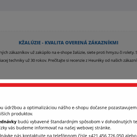
KŽALÚZIE - KVALITA OVERENÁ ZÁKAZNÍKMI
ných zákazníkov už zakúpilo na e-shope žalúzie, siete proti hmyzu či rolety
iacej techniky už 30 rokov. Prečítajte si recenzie z Heuréky od našich zákazn
Overený zákazník Milan
nou údržbou a optimalizáciou nášho e-shopu dočasne pozastavujem
026
6. 4. 2026
lších produktov.
jednávky
budú vybavené štandardným spôsobom v dohodnutých term
im
Som veľmi spokojný,keďže ide o kvalitné
Vš
dzky vás budeme informovať na našej webovej stránke.
ne
výrobky a pracuje sa s nimi dobre.
ednávke nás kontaktujte na telefónnom čísle +421 456 726 050 aleb