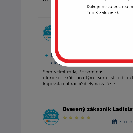
Ďakujeme za pochopen
Aby
Tím K-žalúzie.sk
coo
Chcem
Overený zákazník Diliana
súhla
ďalši
21. 1. 2
rekl
len málo obchodov predáva náhradné
S
diely na žalúzie
Som veľmi ráda, že som našla tento obch
niekoľko krát predtým som si od ne
kupovala náhradné diely na žalúzie.
Overený zákazník Ladisla
5. 11. 2