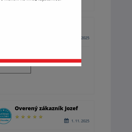
váš
Overený zákazník Milan
ánok,
9. 12. 2025
Ochota,ústretovosť, odbornosť.
Overený zákazník Jozef
1. 11. 2025