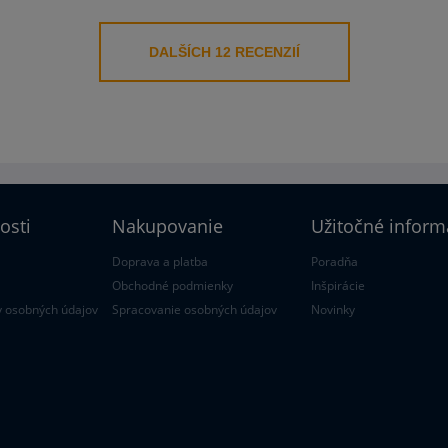
DALŠÍCH 12 RECENZIÍ
osti
Nakupovanie
Užitočné inform
Doprava a platba
Poradňa
Obchodné podmienky
Inšpirácie
 osobných údajov
Spracovanie osobných údajov
Novinky