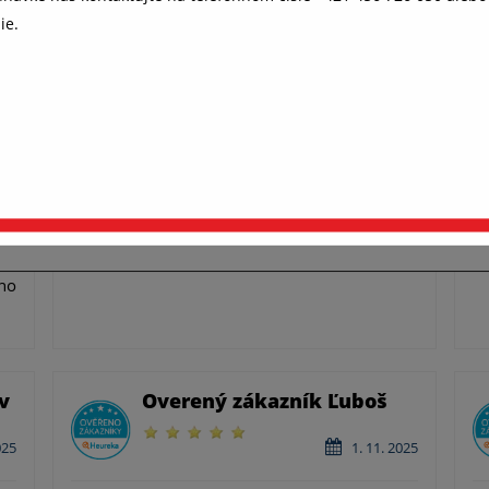
ie.
 všetko fungovalo, ako má (súhlas s
kies)
e, aby ste u nás rýchlo našli to, čo hľadáte. Aj preto potrebujeme 
Overený zákazník Daniel
s s ukladaním cookies. Niektoré sú nevyhnutné pre fungovanie str
e nám pomáhajú, aby sme vás neobťažovali nevhodne zvolenou
026
2. 1. 2026
amou. Ďakujeme.
Podrobnosti o cookies
Rychle dorucenie
pravovať nastavenia cookies
Prijať všetko a pokračovať
od,
ho
v
Overený zákazník Ľuboš
025
1. 11. 2025