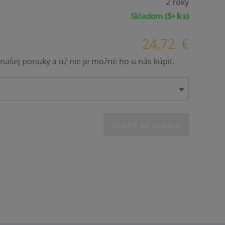
2 roky
Skladom
(5+ ks)
24,72
€
našej ponuky a už nie je možné ho u nás kúpiť.
VLOŽIŤ DO KOŠÍKA