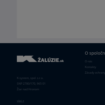
O spoločn
O nás
Kontakty
Zásady ochrany
K-system, spol. s.r.o.
SNP 2780/170, 965 01
Žiar nad Hronom
viac »