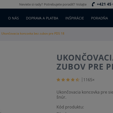
+421 45 
Neviete si rady?
Potrebujete poradiť?
Volajte
O NÁS
DOPRAVA A PLATBA
INŠPIRÁCIE
PORADŇA
Ukončovacia koncovka bez zubov pre PDS 18
UKONČOVACI
ZUBOV PRE P
1165
×
Ukončovacia koncovka pre sie
šnúr.
Kód produktu: