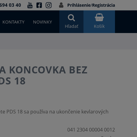
694 03 40
Prihlásenie
/
Registrácia
KONTAKTY
NOVINKY
Hľadať
Košík
A KONCOVKA BEZ
DS 18
te PDS 18 sa používa na ukončenie kevlarových
041 2304 00004 0012