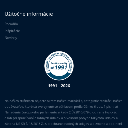
Užitočné informácie
Poradňa
Inšpirácie
Novinky
1991 - 2026
Na našich stránkach nájdete okrem našich realizácií aj fotografie realizácií našich
dodávateľov, ktoré sú zverejnené so súhlasom podľa článku 6 ods. 1 písm. a)
Nariadenia Európskeho parlamentu a Rady (EÚ) 2016/679 o ochrane fyzických
osôb pri spracúvaní osobných údajov a o voľnom pohybe takýchto údajov a
zákona NR SR č. 18/2018 Z. z. o ochrane osobných údajov a o zmene a doplnení