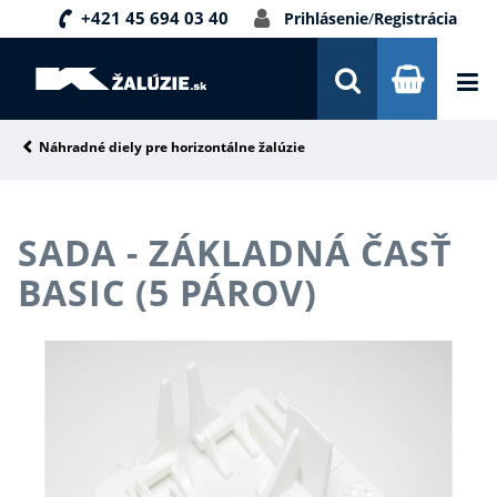
+421 45 694 03 40
Prihlásenie
/
Registrácia
DOPRAVA A PLATBA
INŠPIRÁCIE
PORADŇA
Náhradné diely pre horizontálne žalúzie
KONTAKTY
SADA - ZÁKLADNÁ ČASŤ
NOVINKY
BASIC (5 PÁROV)