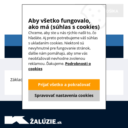
VLOŽIŤ DO KOŠÍKA
Aby všetko fungovalo,
ako má (súhlas s cookies)
Chceme, aby ste u nás rýchlo našli to, čo
hľadáte. Aj preto potrebujeme váš súhlas
POPIS
s ukladaním cookies. Niektoré sú
nevyhnutné pre fungovanie stránok,
HODNOTENIE
ďalšie nám pomáhajú, aby sme vás
neobťažovali nevhodne zvolenou
reklamou. Ďakujeme.
Podrobnosti o
cookies
Základná časť horizontálnej žalúzie Basic Design.
Prijať všetko a pokračovať
Spravovať nastavenia cookies