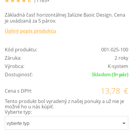
1165
×
Základná časť horizontálnej žalúzie Basic Design. Cena
je uvádzaná za 5 párov.
Úplný popis produktu
Kód produktu:
001-025-100
Záruka:
2 roky
Výrobca:
K-system
Dostupnosť:
Skladom
(5+ pár)
13,78
€
Cena s DPH:
Tento produkt bol vyradený z našej ponuky a už nie je
možné ho u nás kúpiť.
Vyberte typ:
vyberte typ