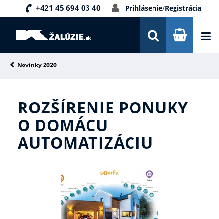
+421 45 694 03 40
Prihlásenie
/
Registrácia
DOPRAVA A PLATBA
INŠPIRÁCIE
PORADŇA
Novinky 2020
KONTAKTY
ROZŠÍRENIE PONUKY
NOVINKY
O DOMÁCU
AUTOMATIZÁCIU