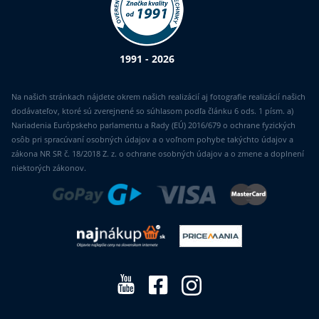
1991 - 2026
Na našich stránkach nájdete okrem našich realizácií aj fotografie realizácií našich
dodávateľov, ktoré sú zverejnené so súhlasom podľa článku 6 ods. 1 písm. a)
Nariadenia Európskeho parlamentu a Rady (EÚ) 2016/679 o ochrane fyzických
osôb pri spracúvaní osobných údajov a o voľnom pohybe takýchto údajov a
zákona NR SR č. 18/2018 Z. z. o ochrane osobných údajov a o zmene a doplnení
niektorých zákonov.