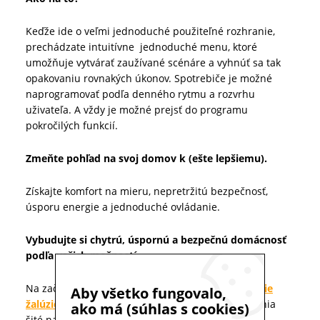
Keďže ide o veľmi jednoduché použiteľné rozhranie,
prechádzate intuitívne jednoduché menu, ktoré
umožňuje vytvárať zaužívané scénáre a vyhnúť sa tak
opakovaniu rovnakých úkonov. Spotrebiče je možné
naprogramovať podľa denného rytmu a rozvrhu
uživateľa. A vždy je možné prejsť do programu
pokročilých funkcií.
Zmeňte pohľad na svoj domov k (ešte lepšiemu).
Získajte komfort na mieru, nepretržitú bezpečnosť,
úsporu energie a jednoduché ovládanie.
Vybudujte si chytrú, úspornú a bezpečnú domácnosť
podľa vašich možností.
Na začiatok môžete ovládať napríklad iba
vonkajšie
Aby všetko fungovalo,
žalúzie
. No neskôr si môžete vytvárať ďalšie riešenia
ako má (súhlas s cookies)
šité namieru a postupne pripájať do systému