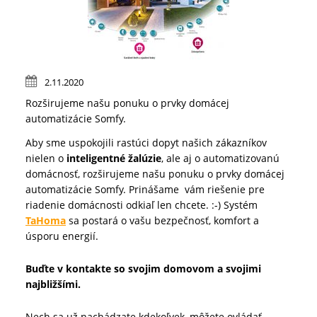
2.11.2020
Rozširujeme našu ponuku o prvky domácej
automatizácie Somfy.
Aby sme uspokojili rastúci dopyt našich zákazníkov
nielen o
inteligentné žalúzie
, ale aj o automatizovanú
domácnosť, rozširujeme našu ponuku o prvky domácej
automatizácie Somfy. Prinášame vám riešenie pre
riadenie domácnosti odkiaľ len chcete. :-) Systém
TaHoma
sa postará o vašu bezpečnosť, komfort a
úsporu energií.
Buďte v kontakte so svojim domovom a svojimi
najbližšími.
Nech sa už nachádzate kdekoľvek, môžete ovládať