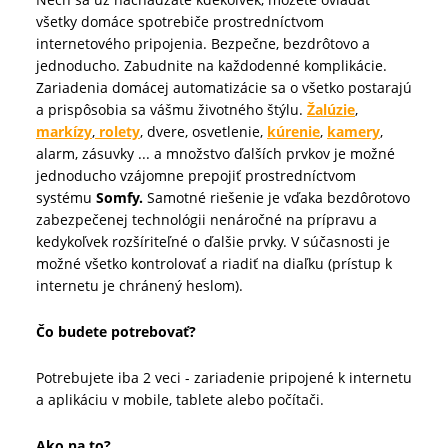
všetky domáce spotrebiče prostredníctvom
internetového pripojenia. Bezpečne, bezdrôtovo a
jednoducho. Zabudnite na každodenné komplikácie.
Zariadenia domácej automatizácie sa o všetko postarajú
a prispôsobia sa vášmu životného štýlu.
Žalúzie
,
markízy
,
rolety
, dvere, osvetlenie,
kúrenie
,
kamery
,
alarm, zásuvky ... a množstvo ďalších prvkov je možné
jednoducho vzájomne prepojiť prostredníctvom
systému
Somfy.
Samotné riešenie je vďaka bezdôrotovo
zabezpečenej technológii nenáročné na prípravu a
kedykoľvek rozšíriteľné o ďalšie prvky. V súčasnosti je
možné všetko kontrolovať a riadiť na diaľku (prístup k
internetu je chránený heslom).
Čo budete potrebovať?
Potrebujete iba 2 veci - zariadenie pripojené k internetu
a aplikáciu v mobile, tablete alebo počítači.
Ako na to?