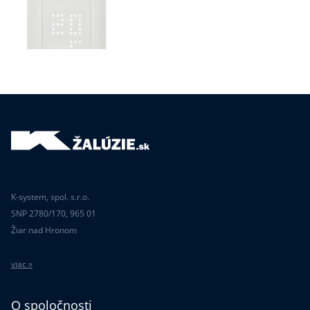
K-system, spol. s.r.o.
SNP 2780/170, 965 01
Žiar nad Hronom
viac »
O spoločnosti