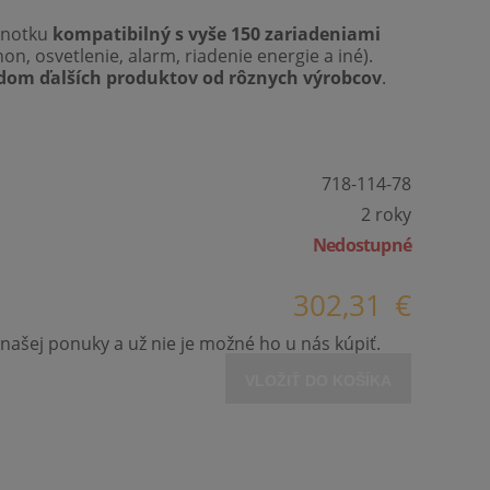
dnotku
kompatibilný s vyše 150 zariadeniami
on, osvetlenie, alarm, riadenie energie a iné).
dom ďalších produktov od rôznych výrobcov
.
718-114-78
2 roky
Nedostupné
302,31
€
našej ponuky a už nie je možné ho u nás kúpiť.
VLOŽIŤ DO KOŠÍKA