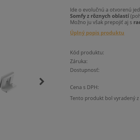
Ide o evolučnú a otvorenú je
Somfy z rôznych oblastí
(poh
Možno ju však prepojiť aj s
ra
Úplný popis produktu
Kód produktu:
Záruka:
Dostupnosť:
Cena s DPH:
Tento produkt bol vyradený z 