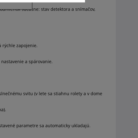
).
podmienok súčasne: stav detektora a snímačov,
ú rýchle zapojenie.
 nastavenie a spárovanie.
lnečnému svitu (v lete sa stiahnu rolety a v dome
ka).
stavené parametre sa automaticky ukladajú.