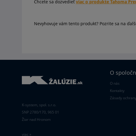
Chcete sa dozvedieť
viac o produkte Tahoma Pr
Nevyhovuje vám tento produkt? Pozrite sa na ďalš
O spoločn
O nás
Kontakty
Zásady ochrany
K-system, spol. s.r.o.
SNP 2780/170, 965 01
Žiar nad Hronom
viac »