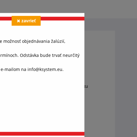
zavrieť
e možnosť objednávania žalúzií,
ínoch. Odstávka bude trvať neurčitý
o e-mailom na info@ksystem.eu.
kávaniam a požiadavkám. Klasickú jednotku
váš
ánok,
ie atď.).