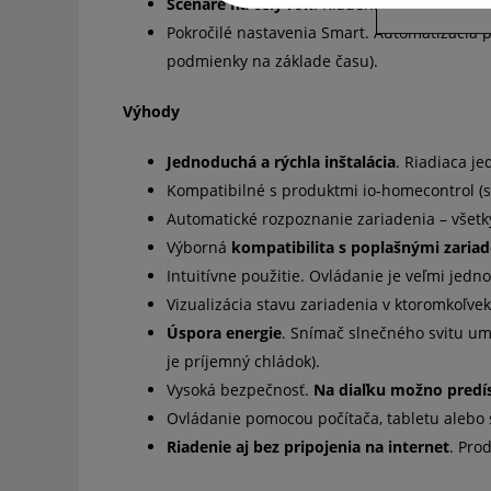
Scenáre na celý rok
. Riadenie domu podľa je
Pokročilé nastavenia Smart. Automatizácia 
podmienky na základe času).
Výhody
Jednoduchá a rýchla inštalácia
. Riadiaca j
Kompatibilné s produktmi io-homecontrol (
Automatické rozpoznanie zariadenia – všet
Výborná
kompatibilita s poplašnými zaria
Intuitívne použitie. Ovládanie je veľmi jed
Vizualizácia stavu zariadenia v ktoromkoľvek
Úspora energie
. Snímač slnečného svitu um
je príjemný chládok).
Vysoká bezpečnosť.
Na diaľku možno predí
Ovládanie pomocou počítača, tabletu alebo 
Riadenie aj bez pripojenia na internet
. Pro