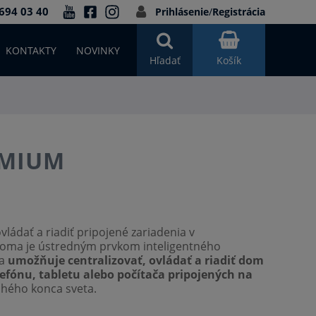
694 03 40
Prihlásenie
/
Registrácia
KONTAKTY
NOVINKY
Hľadať
Košík
EMIUM
ádať a riadiť pripojené zariadenia v
oma je ústredným prvkom inteligentného
 a
umožňuje centralizovať, ovládať a riadiť dom
efónu, tabletu alebo počítača pripojených na
ruhého konca sveta.