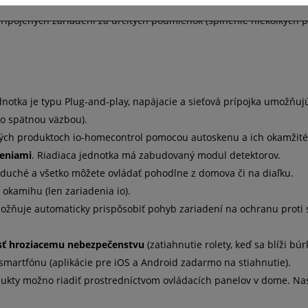
ho životného rytmu (vytvorenie typových dní, ktoré si možno uložiť
pripojených zariadení za určitých podmienok (splnenie niekoľkých 
ednotka je typu Plug-and-play, napájacie a sieťová prípojka umožňuj
so spätnou väzbou).
kých produktoch io-homecontrol pomocou autoskenu a ich okamžité
deniami
. Riadiaca jednotka má zabudovaný modul detektorov.
noduché a všetko môžete ovládať pohodlne z domova či na diaľku.
 okamihu (len zariadenia io).
ožňuje automaticky prispôsobiť pohyb zariadení na ochranu proti s
sť hroziacemu nebezpečenstvu
(zatiahnutie rolety, keď sa blíži búr
smartfónu (aplikácie pre iOS a Android zadarmo na stiahnutie).
dukty možno riadiť prostredníctvom ovládacích panelov v dome. Na