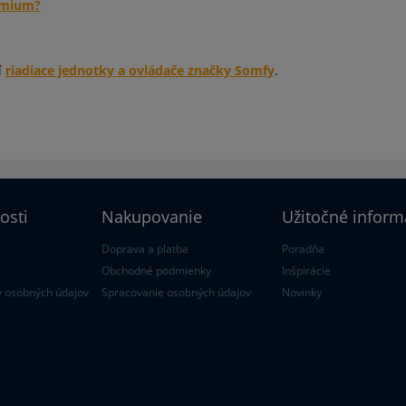
emium?
í
riadiace jednotky a ovládače značky Somfy
.
osti
Nakupovanie
Užitočné inform
Doprava a platba
Poradňa
Obchodné podmienky
Inšpirácie
 osobných údajov
Spracovanie osobných údajov
Novinky