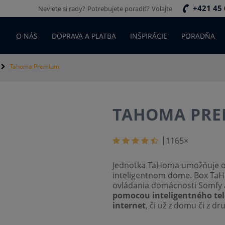
+421 45 
Neviete si rady?
Potrebujete poradiť?
Volajte
O NÁS
DOPRAVA A PLATBA
INŠPIRÁCIE
PORADŇA
Tahoma Premium
TAHOMA PR
1165
×
Jednotka TaHoma umožňuje ovl
inteligentnom dome. Box TaH
ovládania domácnosti Somfy
pomocou inteligentného tel
internet
, či už z domu či z d