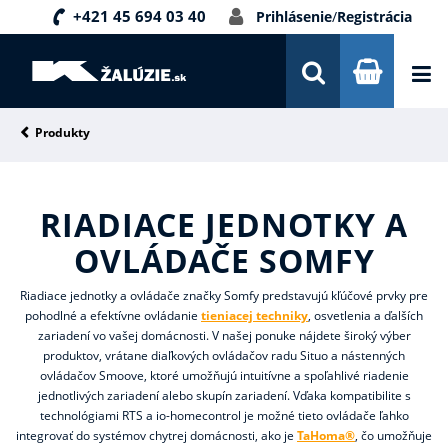
+421 45 694 03 40
Prihlásenie
/
Registrácia
DOPRAVA A PLATBA
INŠPIRÁCIE
PORADŇA
Produkty
KONTAKTY
RIADIACE JEDNOTKY A
NOVINKY
OVLÁDAČE SOMFY
Riadiace jednotky a ovládače značky Somfy predstavujú kľúčové prvky pre
pohodlné a efektívne ovládanie
tieniacej techniky
, osvetlenia a ďalších
zariadení vo vašej domácnosti. V našej ponuke nájdete široký výber
produktov, vrátane diaľkových ovládačov radu Situo a nástenných
ovládačov Smoove, ktoré umožňujú intuitívne a spoľahlivé riadenie
jednotlivých zariadení alebo skupín zariadení. Vďaka kompatibilite s
technológiami RTS a io-homecontrol je možné tieto ovládače ľahko
integrovať do systémov chytrej domácnosti, ako je
TaHoma®
, čo umožňuje