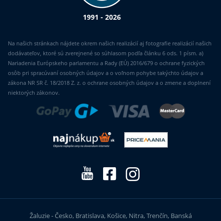
1991 - 2026
Na našich stránkach nájdete okrem našich realizácií aj fotografie realizácií našich
dodávateľov, ktoré sú zverejnené so súhlasom podľa článku 6 ods. 1 písm. a)
Nariadenia Európskeho parlamentu a Rady (EÚ) 2016/679 o ochrane fyzických
osôb pri spracúvaní osobných údajov a o voľnom pohybe takýchto údajov a
zákona NR SR č. 18/2018 Z. z. o ochrane osobných údajov a o zmene a doplnení
niektorých zákonov.
Žaluzie - Česko, Bratislava, Košice, Nitra, Trenčín, Banská