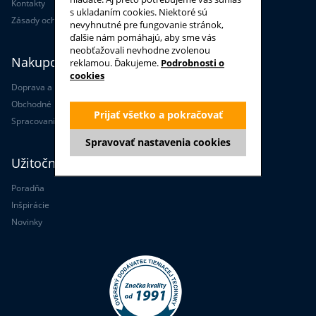
Kontakty
s ukladaním cookies. Niektoré sú
Zásady ochrany osobných údajov
nevyhnutné pre fungovanie stránok,
ďalšie nám pomáhajú, aby sme vás
neobťažovali nevhodne zvolenou
Nakupovanie
reklamou. Ďakujeme.
Podrobnosti o
cookies
Doprava a platba
Obchodné podmienky
Prijať všetko a pokračovať
Spracovanie osobných údajov
Spravovať nastavenia cookies
Užitočné informácie
Poradňa
Inšpirácie
Novinky