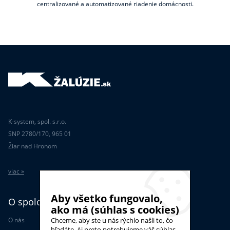
centralizované a automatizované riadenie domácnosti.
K-system, spol. s.r.o.
SNP 2780/170, 965 01
Žiar nad Hronom
viac »
Aby všetko fungovalo,
O spoločnosti
ako má (súhlas s cookies)
O nás
Chceme, aby ste u nás rýchlo našli to, čo
hľadáte. Aj preto potrebujeme váš súhlas