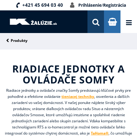
+421 45 694 03 40
Prihlásenie
/
Registrácia
DOPRAVA A PLATBA
INŠPIRÁCIE
PORADŇA
Produkty
KONTAKTY
RIADIACE JEDNOTKY A
NOVINKY
OVLÁDAČE SOMFY
Riadiace jednotky a ovládače značky Somfy predstavujú kľúčové prvky pre
pohodlné a efektívne ovládanie
tieniacej techniky
, osvetlenia a ďalších
zariadení vo vašej domácnosti. V našej ponuke nájdete široký výber
produktov, vrátane diaľkových ovládačov radu Situo a nástenných
ovládačov Smoove, ktoré umožňujú intuitívne a spoľahlivé riadenie
jednotlivých zariadení alebo skupín zariadení. Vďaka kompatibilite s
technológiami RTS a io-homecontrol je možné tieto ovládače ľahko
integrovať do systémov chytrej domácnosti, ako je
TaHoma®
, čo umožňuje