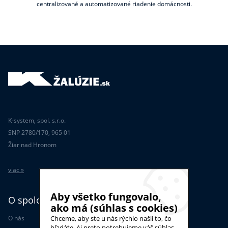
centralizované a automatizované riadenie domácnosti.
K-system, spol. s.r.o.
SNP 2780/170, 965 01
Žiar nad Hronom
viac »
Aby všetko fungovalo,
O spoločnosti
ako má (súhlas s cookies)
O nás
Chceme, aby ste u nás rýchlo našli to, čo
hľadáte. Aj preto potrebujeme váš súhlas