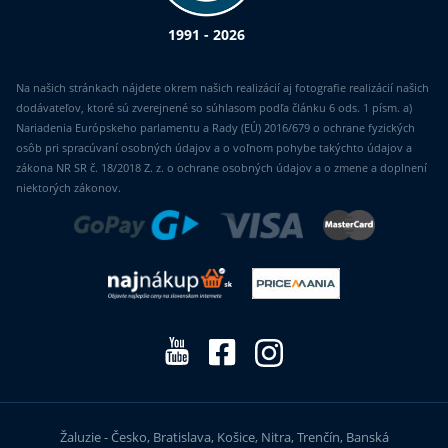
1991 - 2026
Na našich stránkach nájdete okrem našich realizácií aj fotografie realizácií našich
dodávateľov, ktoré sú zverejnené so súhlasom podľa článku 6 ods. 1 písm. a)
Nariadenia Európskeho parlamentu a Rady (EÚ) 2016/679 o ochrane fyzických
osôb pri spracúvaní osobných údajov a o voľnom pohybe takýchto údajov a
zákona NR SR č. 18/2018 Z. z. o ochrane osobných údajov a o zmene a doplnení
niektorých zákonov.
Žaluzie - Česko, Bratislava, Košice, Nitra, Trenčín, Banská