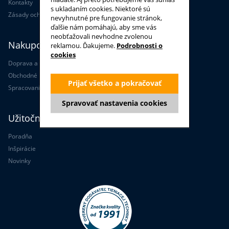
Kontakty
s ukladaním cookies. Niektoré sú
Zásady ochrany osobných údajov
nevyhnutné pre fungovanie stránok,
ďalšie nám pomáhajú, aby sme vás
neobťažovali nevhodne zvolenou
Nakupovanie
reklamou. Ďakujeme.
Podrobnosti o
cookies
Doprava a platba
Obchodné podmienky
Prijať všetko a pokračovať
Spracovanie osobných údajov
Spravovať nastavenia cookies
Užitočné informácie
Poradňa
Inšpirácie
Novinky