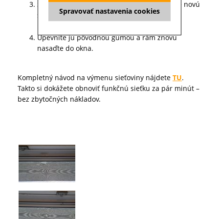
Starú sieťku vytiahnite a namiesto nej vložte novú
Spravovať nastavenia cookies
sieťovinu.
Upevnite ju pôvodnou gumou a rám znovu
nasaďte do okna.
Kompletný návod na výmenu sieťoviny nájdete
TU
.
Takto si dokážete obnoviť funkčnú sieťku za pár minút –
bez zbytočných nákladov.