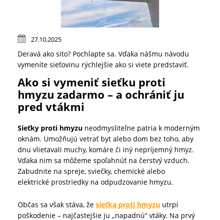
27.10.2025
Deravá ako sito? Pochlapte sa. Vďaka nášmu návodu
vymeníte sieťovinu rýchlejšie ako si viete predstaviť.
Ako si vymeniť sieťku proti
hmyzu zadarmo – a ochrániť ju
pred vtákmi
Sieťky proti hmyzu
neodmysliteľne patria k moderným
oknám. Umožňujú vetrať byt alebo dom bez toho, aby
dnu vlietavali muchy, komáre či iný nepríjemný hmyz.
Vďaka nim sa môžeme spoľahnúť na čerstvý vzduch.
Zabudnite na spreje, sviečky, chemické alebo
elektrické prostriedky na odpudzovanie hmyzu.
Občas sa však stáva, že
sieťka proti hmyzu
utrpí
poškodenie – najčastejšie ju „napadnú“ vtáky. Na prvý