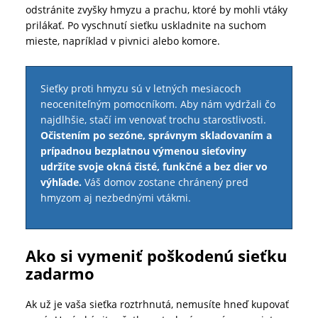
odstránite zvyšky hmyzu a prachu, ktoré by mohli vtáky
prilákať. Po vyschnutí sieťku uskladnite na suchom
mieste, napríklad v pivnici alebo komore.
Sieťky proti hmyzu sú v letných mesiacoch
neoceniteľným pomocníkom. Aby nám vydržali čo
najdlhšie, stačí im venovať trochu starostlivosti.
Očistením po sezóne, správnym skladovaním a
prípadnou bezplatnou výmenou sieťoviny
udržíte svoje okná čisté, funkčné a bez dier vo
výhľade.
Váš domov zostane chránený pred
hmyzom aj nezbednými vtákmi.
Ako si vymeniť poškodenú sieťku
zadarmo
Ak už je vaša sieťka roztrhnutá, nemusíte hneď kupovať