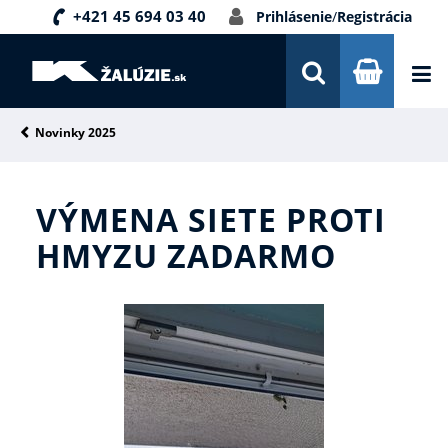
+421 45 694 03 40
Prihlásenie
/
Registrácia
DOPRAVA A PLATBA
INŠPIRÁCIE
PORADŇA
Novinky 2025
KONTAKTY
VÝMENA SIETE PROTI
NOVINKY
HMYZU ZADARMO