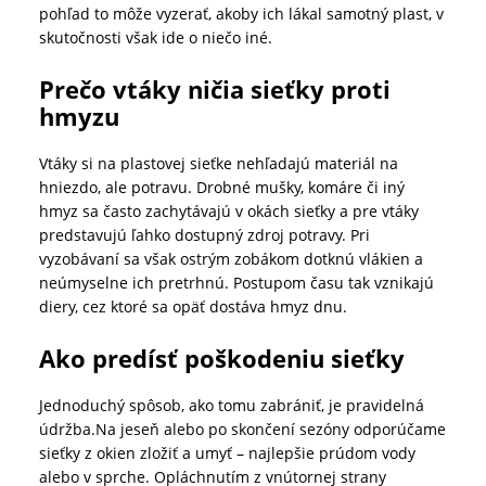
pohľad to môže vyzerať, akoby ich lákal samotný plast, v
skutočnosti však ide o niečo iné.
Prečo vtáky ničia sieťky proti
hmyzu
Vtáky si na plastovej sieťke nehľadajú materiál na
hniezdo, ale potravu. Drobné mušky, komáre či iný
hmyz sa často zachytávajú v okách sieťky a pre vtáky
predstavujú ľahko dostupný zdroj potravy. Pri
vyzobávaní sa však ostrým zobákom dotknú vlákien a
neúmyselne ich pretrhnú. Postupom času tak vznikajú
diery, cez ktoré sa opäť dostáva hmyz dnu.
Ako predísť poškodeniu sieťky
Jednoduchý spôsob, ako tomu zabrániť, je pravidelná
údržba.Na jeseň alebo po skončení sezóny odporúčame
sieťky z okien zložiť a umyť – najlepšie prúdom vody
alebo v sprche. Opláchnutím z vnútornej strany