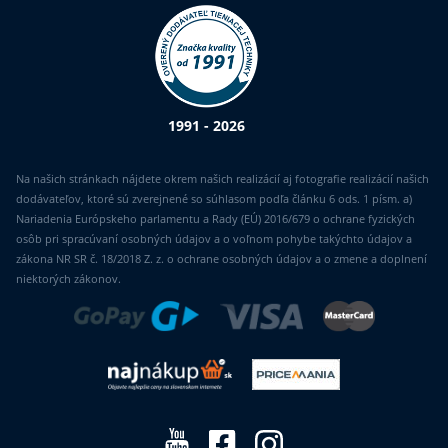
1991 - 2026
Na našich stránkach nájdete okrem našich realizácií aj fotografie realizácií našich
dodávateľov, ktoré sú zverejnené so súhlasom podľa článku 6 ods. 1 písm. a)
Nariadenia Európskeho parlamentu a Rady (EÚ) 2016/679 o ochrane fyzických
osôb pri spracúvaní osobných údajov a o voľnom pohybe takýchto údajov a
zákona NR SR č. 18/2018 Z. z. o ochrane osobných údajov a o zmene a doplnení
niektorých zákonov.