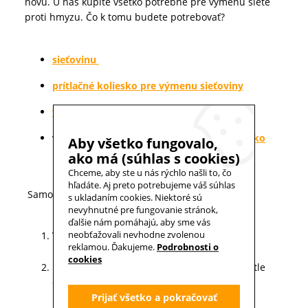
novú. U nás kúpite všetko potrebné pre výmenu siete
proti hmyzu. Čo k tomu budete potrebovať?
sieťovinu
prítlačné koliesko pre výmenu sieťoviny
vypínaciu gumu
v prípade potreby aj nové
pomocné madielko
Aby všetko fungovalo,
pre montáž siete.
ako má (súhlas s cookies)
Chceme, aby ste u nás rýchlo našli to, čo
hľadáte. Aj preto potrebujeme váš súhlas
Samotná výmena je jednoduchá:
s ukladaním cookies. Niektoré sú
nevyhnutné pre fungovanie stránok,
ďalšie nám pomáhajú, aby sme vás
neobťažovali nevhodne zvolenou
Vyberte rám sieťky z okna.
reklamou. Ďakujeme.
Podrobnosti o
cookies
Pomocou skrutkovača alebo plastovej špachtle
odstráňte tesniacu gumu.
Prijať všetko a pokračovať