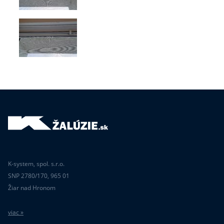
K-system, spol. s.r.o.
SNP 2780/170, 965 01
Žiar nad Hronom
viac »