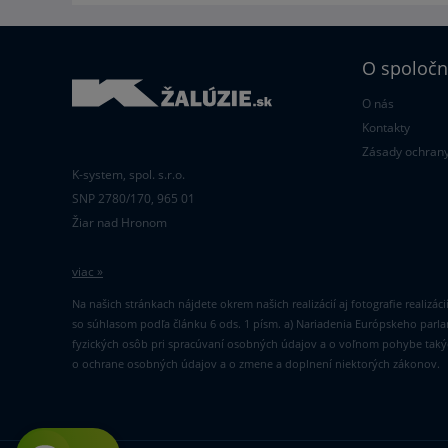
O spoločn
O nás
Kontakty
Zásady ochrany
K-system, spol. s.r.o.
SNP 2780/170, 965 01
Žiar nad Hronom
viac »
Na našich stránkach nájdete okrem našich realizácií aj fotografie realizác
so súhlasom podľa článku 6 ods. 1 písm. a) Nariadenia Európskeho parl
fyzických osôb pri spracúvaní osobných údajov a o voľnom pohybe takýc
o ochrane osobných údajov a o zmene a doplnení niektorých zákonov.