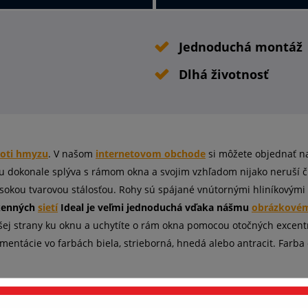
Jednoduchá montáž
Dlhá životnosť
roti hmyzu
. V našom
internetovom obchode
si môžete objednať na
ilu dokonale splýva s rámom okna a svojim vzhľadom nijako neruší č
ysokou tvarovou stálosťou. Rohy sú spájané vnútornými hliníkovými
kenných
sietí
Ideal je veľmi jednoduchá vďaka nášmu
obrázkové
ajšej strany ku oknu a uchytíte o rám okna pomocou otočných excen
mentácie vo farbách biela, strieborná, hnedá alebo antracit. Far
ieťky na PVC okná?