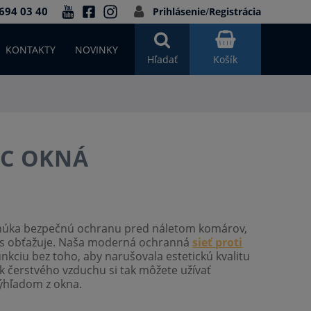
694 03 40
Prihlásenie
/
Registrácia
KONTAKTY
NOVINKY
Hľadať
Košík
VC OKNÁ
úka bezpečnú ochranu pred náletom komárov,
nás obťažuje. Naša moderná ochranná
sieť proti
nkciu bez toho, aby narušovala estetickú kvalitu
k čerstvého vzduchu si tak môžete užívať
ýhľadom z okna.