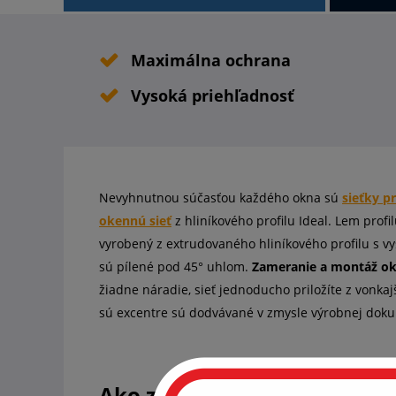
Maximálna ochrana
Vysoká priehľadnosť
Nevyhnutnou súčasťou každého okna sú
sieťky p
okennú sieť
z hliníkového profilu Ideal. Lem prof
vyrobený z extrudovaného hliníkového profilu s v
sú pílené pod 45° uhlom.
Zameranie a montáž o
žiadne náradie, sieť jednoducho priložíte z vonk
sú excentre sú dodvávané v zmysle výrobnej doku
Ako zameriť a namontovat s