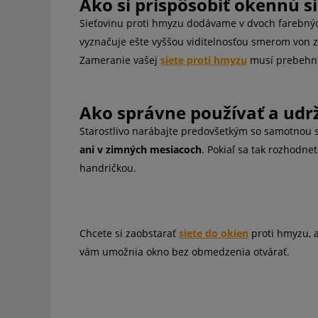
Ako si prispôsobiť okennú s
Sieťovinu proti hmyzu dodávame v dvoch farebnýc
vyznačuje ešte vyššou viditelnosťou smerom von z
Zameranie vašej
siete proti hmyzu
musí prebehnú
Ako správne používať a udr
Starostlivo narábajte predovšetkým so samotnou s
ani v zimných mesiacoch
. Pokiaľ sa tak rozhodne
handričkou.
Chcete si zaobstarať
siete do okien
proti hmyzu, 
vám umožnia okno bez obmedzenia otvárať.