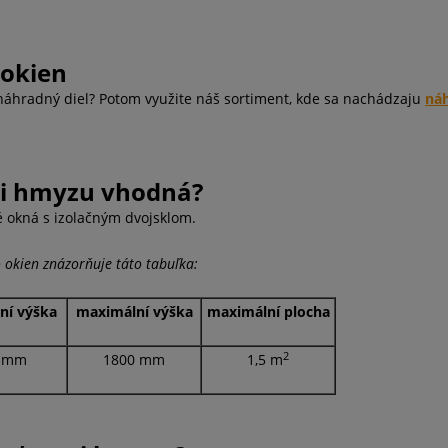
 okien
náhradný diel? Potom využite náš sortiment, kde sa nachádzaju
náh
oti hmyzu vhodná?
é okná s izolačným dvojsklom.
 okien znázorňuje táto tabuľka:
ní výška
maximální výška
maximální plocha
2
 mm
1800 mm
1,5 m