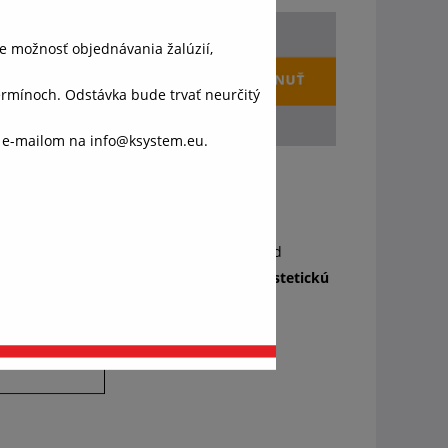
e možnosť objednávania žalúzií,
ínoch. Odstávka bude trvať neurčitý
o e-mailom na info@ksystem.eu.
váš
ánok,
oti hmyzu
ponúka bezpečnú ochranu pred
svoju funkciu bez toho, aby narušovala
estetickú