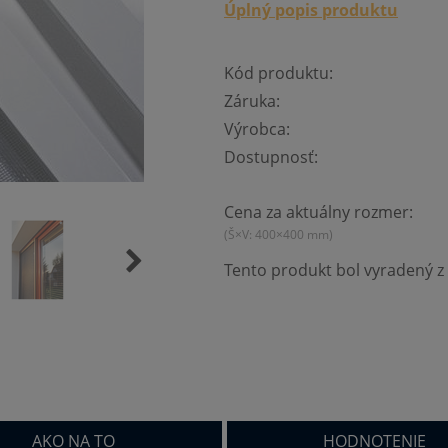
Úplný popis produktu
Kód produktu:
Záruka:
Výrobca:
Dostupnosť:
Cena za aktuálny rozmer:
(Š×V: 400×400 mm)
Tento produkt bol vyradený z 
AKO NA TO
HODNOTENIE