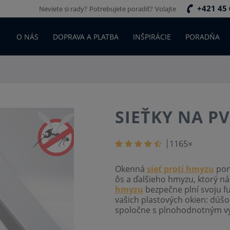
+421 45 
Neviete si rady?
Potrebujete poradiť?
Volajte
O NÁS
DOPRAVA A PLATBA
INŠPIRÁCIE
PORADŇA
SIEŤKY NA P
1165
×
Okenná
sieť proti hmyzu
pon
ôs a ďalšieho hmyzu, ktorý 
hmyzu
bezpečne plní svoju fu
vašich plastových okien: dúšo
spoločne s plnohodnotným v