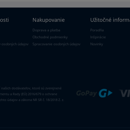
osti
Nakupovanie
Užitočné inform
Doprava a platba
Poradňa
Obchodné podmienky
Inšpirácie
 osobných údajov
Spracovanie osobných údajov
Novinky
ií našich dodávateľov, ktoré sú zverejnené
amentu a Rady (EÚ) 2016/679 o ochrane
hto údajov a zákona NR SR č. 18/2018 Z. z.