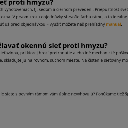
ieť proti hmyzu?
h vyhotoveniach, tj. šedom a čiernom prevedení. Priepustnosť sve
 okna. V prvom kroku objednávky si zvoľte farbu rámu, a to ideálne
ť už pred objednávkou – využiť môžete náš prehľadný
manuál
.
žiavať okennú sieť proti hmyzu?
ieťovinou, pri ktorej hrozí pretrhnutie alebo iné mechanické pošk
te, skladujte ju na rovnom, suchom mieste. Na čistenie sieťoviny mô
ale siete s pevným rámom vám úplne nevyhovujú? Ponúkame tiež šp