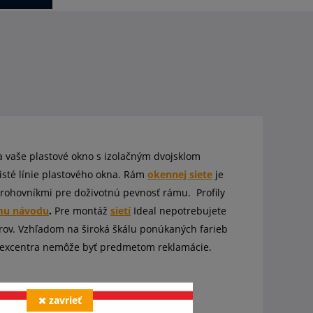
 vaše plastové okno s izolačným dvojsklom
isté línie plastového okna. Rám
okennej siete
je
 rohovníkmi pre doživotnú pevnosť rámu. Profily
mu návodu
.
Pre montáž
sietí
Ideal nepotrebujete
trov. Vzhľadom na široká škálu ponúkaných farieb
ba excentra nemôže byť predmetom reklamácie.
zavrieť