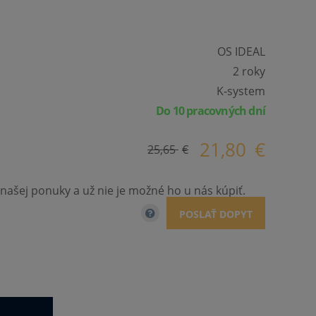
OS IDEAL
2 roky
K-system
Do 10 pracovných dní
21,80
€
25,65
€
našej ponuky a už nie je možné ho u nás kúpiť.
POSLAŤ DOPYT