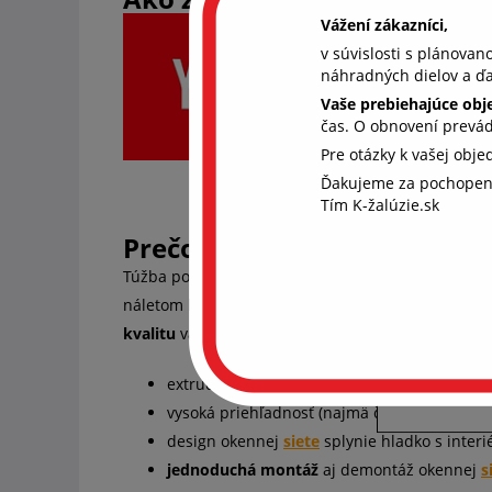
Vážení zákazníci,
v súvislosti s plánova
náhradných dielov a ďa
Vaše prebiehajúce ob
čas. O obnovení prevá
Pre otázky k vašej obj
Ďakujeme za pochopen
Aby
Tím K-žalúzie.sk
coo
Prečo práve sieťky proti h
Chcem
súhla
Túžba po čerstvom vzduchu býva často spojená s
ďalši
náletom komárov, ôs a ďalšieho hmyzu, ktorý ná
rekl
kvalitu
vašich okien: dúšok čerstvého vzduchu si
S
extrudovaný, hliníkový profil zaručuje
vysok
vysoká priehľadnosť (najmä čiernej sieťovin
design okennej
siete
splynie hladko s inter
jednoduchá montáž
aj demontáž okennej
s