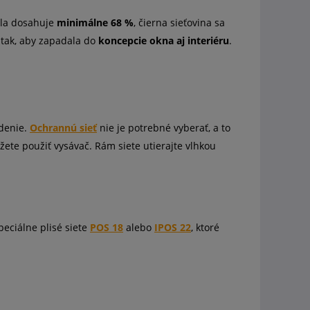
tla dosahuje
minimálne 68 %
, čierna sieťovina sa
 tak, aby zapadala do
koncepcie okna aj interiéru
.
odenie.
Ochrannú sieť
nie je potrebné vyberať, a to
žete použiť vysávač. Rám siete utierajte vlhkou
eciálne plisé siete
POS 18
alebo
IPOS 22
, ktoré