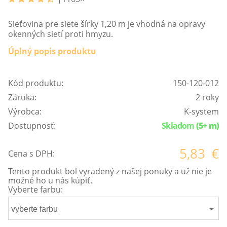
Sieťovina pre siete šírky 1,20 m je vhodná na opravy
okenných sietí proti hmyzu.
Úplný popis produktu
Kód produktu:
150-120-012
Záruka:
2 roky
Výrobca:
K-system
Dostupnosť:
Skladom
(5+ m)
5,83
€
Cena s DPH:
Tento produkt bol vyradený z našej ponuky a už nie je
možné ho u nás kúpiť.
Vyberte farbu:
vyberte farbu