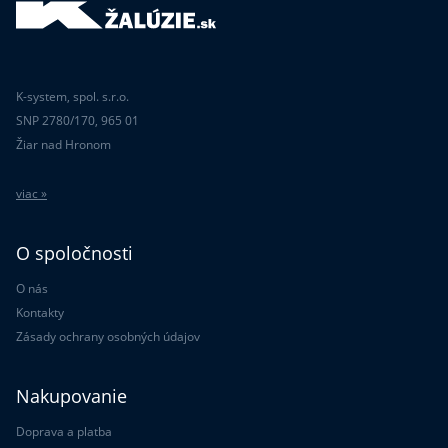
K-system, spol. s.r.o.
SNP 2780/170, 965 01
Žiar nad Hronom
viac »
O spoločnosti
O nás
Kontakty
Zásady ochrany osobných údajov
Nakupovanie
Doprava a platba