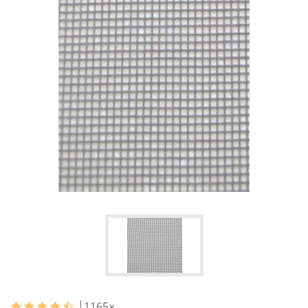
1165
×