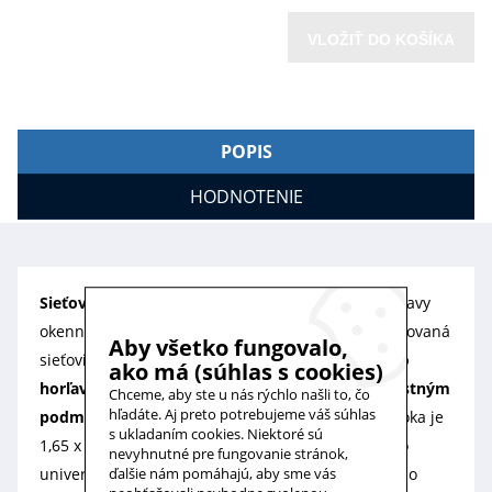
VLOŽIŤ DO KOŠÍKA
POPIS
HODNOTENIE
Sieťovina pre siete šírky 1,20 m
je vhodná na opravy
okenných
sietí proti hmyzu
. Táto stabilná poplastovaná
Aby všetko fungovalo,
sieťovina obsahuje nielen
UV filter, ale je aj ťažko
ako má (súhlas s cookies)
horľavá a má zvýšenú odolnosť proti poveternostným
Chceme, aby ste u nás rýchlo našli to, čo
hľadáte. Aj preto potrebujeme váš súhlas
podmienkam
. Je pevná a ohybná v ťahu. Veľkosť oka je
s ukladaním cookies. Niektoré sú
1,65 x 1,5 mm pri hrúbke vlákna cca 0,28 mm. Táto
nevyhnutné pre fungovanie stránok,
univerzálna sieťovina sa dá použiť aj na siete iného
ďalšie nám pomáhajú, aby sme vás