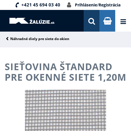
+421 45 694 03 40
Prihlásenie
/
Registrácia
DOPRAVA A PLATBA
INŠPIRÁCIE
PORADŇA
Náhradné diely pre siete do okien
KONTAKTY
SIEŤOVINA ŠTANDARD
NOVINKY
PRE OKENNÉ SIETE 1,20M