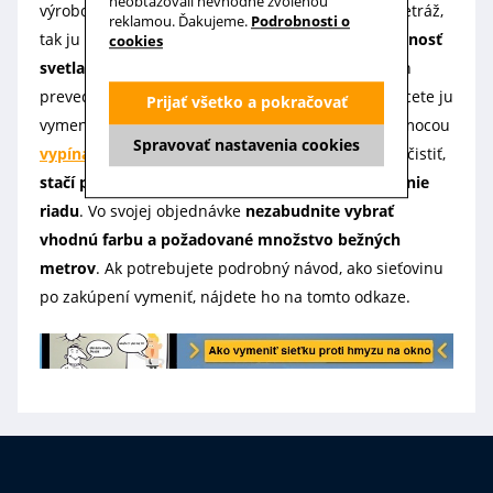
neobťažovali nevhodne zvolenou
výrobcu, avšak keďže je rezaná na požadovanú metráž,
reklamou. Ďakujeme.
Podrobnosti o
tak ju po zakúpení už nemožno vrátiť.
Jej priepustnosť
cookies
svetla je cca 68%
, ponúkame ju v dvoch farebných
prevedeniach. Ak sa vám sieťovina poškodila a chcete ju
Prijať všetko a pokračovať
vymeniť, tak ju do profilu siete musíte upevniť pomocou
Spravovať nastavenia cookies
vypínacej gumy
. V prípade, že ju budete chcieť vyčistiť,
stačí použiť vodu s trochou prípravku na umývanie
riadu
. Vo svojej objednávke
nezabudnite vybrať
vhodnú farbu a požadované množstvo bežných
metrov
. Ak potrebujete podrobný návod, ako sieťovinu
po zakúpení vymeniť, nájdete ho na tomto odkaze.