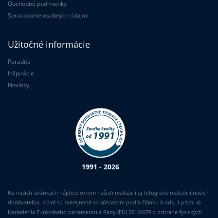
Obchodné podmienky
Spracovanie osobných údajov
Užitočné informácie
Poradňa
Inšpirácie
Novinky
1991 - 2026
Na našich stránkach nájdete okrem našich realizácií aj fotografie realizácií našich
dodávateľov, ktoré sú zverejnené so súhlasom podľa článku 6 ods. 1 písm. a)
Nariadenia Európskeho parlamentu a Rady (EÚ) 2016/679 o ochrane fyzických