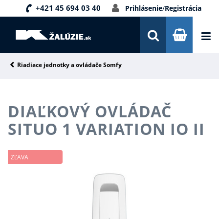
+421 45 694 03 40
Prihlásenie
/
Registrácia
DOPRAVA A PLATBA
INŠPIRÁCIE
PORADŇA
Riadiace jednotky a ovládače Somfy
KONTAKTY
DIAĽKOVÝ OVLÁDAČ
NOVINKY
SITUO 1 VARIATION IO II
ZĽAVA