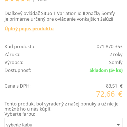
Diaľkový ovládač Situo 1 Variation io II značky Somfy
je primárne určený pre ovládanie vonkajších žalúzií
Úplný popis produktu
Kód produktu:
071-870-363
Záruka:
2 roky
Výrobca:
Somfy
Dostupnosť:
Skladom
(5+ ks)
Cena s DPH:
83,51
€
72,66
€
Tento produkt bol vyradený z našej ponuky a už nie je
možné ho u nás kúpiť.
Vyberte farbu:
vyberte farbu