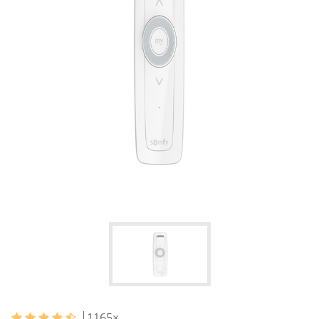
1165
×