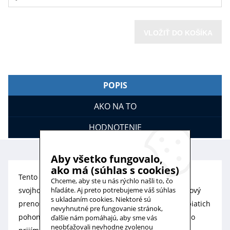
VLOŽIŤ DO KOŠÍKA
POPIS
AKO NA TO
HODNOTENIE
Aby všetko fungovalo,
ako má (súhlas s cookies)
Tento druh ovládača je plnohodnotnou náhradou
Chceme, aby ste u nás rýchlo našli to, čo
svojho predchodu Situo 1 Variation io. Jednokanálový
hľadáte. Aj preto potrebujeme váš súhlas
s ukladaním cookies. Niektoré sú
prenosný diaľkový ovládač pre lokálne ovládanie piatich
nevyhnutné pre fungovanie stránok,
pohonov (io prijímačov) alebo skupín io pohonov (io
ďalšie nám pomáhajú, aby sme vás
neobťažovali nevhodne zvolenou