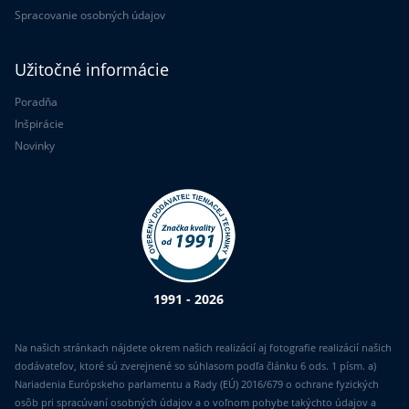
Spracovanie osobných údajov
Užitočné informácie
Poradňa
Inšpirácie
Novinky
1991 - 2026
Na našich stránkach nájdete okrem našich realizácií aj fotografie realizácií našich
dodávateľov, ktoré sú zverejnené so súhlasom podľa článku 6 ods. 1 písm. a)
Nariadenia Európskeho parlamentu a Rady (EÚ) 2016/679 o ochrane fyzických
osôb pri spracúvaní osobných údajov a o voľnom pohybe takýchto údajov a