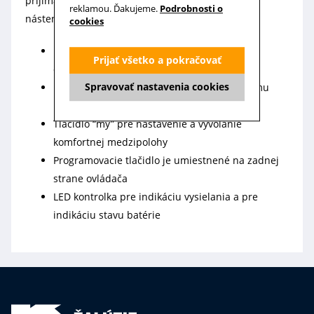
prijímačov) vonkajších žalúzií. Súčasťou sady je aj
reklamou. Ďakujeme.
Podrobnosti o
nástenný držiak.
cookies
Možnosť lokálneho, skupinového alebo
Prijať všetko a pokračovať
centrálneho ovládania
Spravovať nastavenia cookies
Komfortné naklápanie lamiel vďaka otočnému
koliesku
Tlačidlo “my” pre nastavenie a vyvolanie
komfortnej medzipolohy
Programovacie tlačidlo je umiestnené na zadnej
strane ovládača
LED kontrolka pre indikáciu vysielania a pre
indikáciu stavu batérie