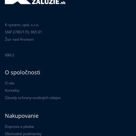
K-system, spol. s.r.o.
SNP 2780/170, 965 01
Žiar nad Hronom
viac »
O spoločnosti
O nás
Kontakty
Zásady ochrany osobných údajov
Nakupovanie
Doprava a platba
Obchodné podmienky