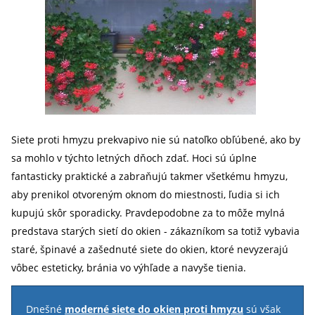
Siete proti hmyzu prekvapivo nie sú natoľko obľúbené, ako by
sa mohlo v týchto letných dňoch zdať. Hoci sú úplne
fantasticky praktické a zabraňujú takmer všetkému hmyzu,
aby prenikol otvoreným oknom do miestnosti, ľudia si ich
kupujú skôr sporadicky. Pravdepodobne za to môže mylná
predstava starých sietí do okien - zákazníkom sa totiž vybavia
staré, špinavé a zašednuté siete do okien, ktoré nevyzerajú
vôbec esteticky, bránia vo výhľade a navyše tienia.
Dnešné
moderné siete do okien proti hmyzu
sú však