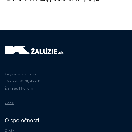
K-system, spol. s.r.o.
SNP 2780/170, 965 01
Žiar nad Hronom
viac »
O spoločnosti
O nás