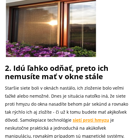
2. Idú ľahko odňať, preto ich
nemusíte mať v okne stále
Staršie siete boli v oknách nastálo, ich zloženie bolo veľmi
ťažké alebo nemožné. Dnes je situácia natoľko iná, že siete
proti hmyzu do okna nasadíte behom pár sekúnd a rovnako
tak rýchlo ich aj zložíte - či už k tomu budete mať akýkoľvek
dôvod. Samolepiace technológie
sietí proti hmyzu
je
neskutočne praktická a jednoduchá na akúkoľvek
manipuláciu, rovnakým prípadom sú magnetické systémy.