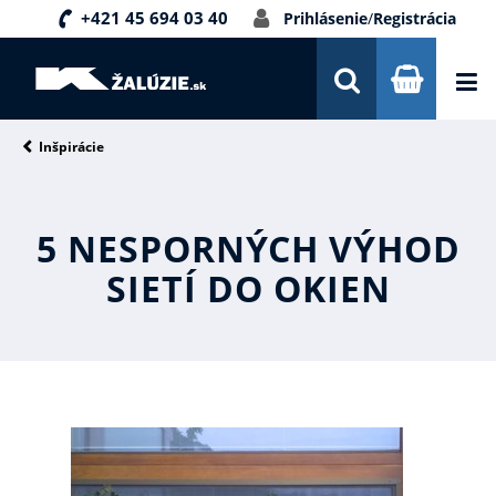
+421 45 694 03 40
Prihlásenie
/
Registrácia
DOPRAVA A PLATBA
INŠPIRÁCIE
PORADŇA
Inšpirácie
KONTAKTY
5 NESPORNÝCH VÝHOD
NOVINKY
SIETÍ DO OKIEN