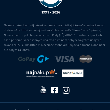
1991 - 2026
Na našich stránkach nájdete okrem našich realizácií aj fotografie realizácií našich
dodávateľov, ktoré sú zverejnené so súhlasom podľa článku 6 ods. 1 písm. a)
Nariadenia Európskeho parlamentu a Rady (EÚ) 2016/679 o ochrane fyzických
osôb pri spracúvaní osobných údajov a o voľnom pohybe takýchto údajov a
zákona NR SR č. 18/2018 Z. z. o ochrane osobných údajov a o zmene a doplnení
niektorých zákonov.