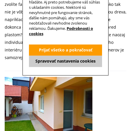
hľadáte. Aj preto potrebujeme váš súhlas
zvolíte farbu, či dáte prednosť bielej alebo inej, rovnako tak
s ukladaním cookies. Niektoré sú
nie je vôbec ojedinelé, že sa rám siete vyrobí s textúrou dreva,
nevyhnutné pre fungovanie stránok,
ďalšie nám pomáhajú, aby sme vás
napríklad ak je rovnako vyrobené aj okno. Rozhodnete
neobťažovali nevhodne zvolenou
dokonca o materiáli, dávate radšej prednosť hliníku pred
reklamou. Ďakujeme.
Podrobnosti o
cookies
plastom? Žiadny problém. Siete proti hmyzu si môžete naozaj
individualizovať natoľko, aby dokonale zapadli do vášho
interiéru - výroba neštandardného prevedenia a rozmerov je
Prijať všetko a pokračovať
samozrejmosťou.
Spravovať nastavenia cookies