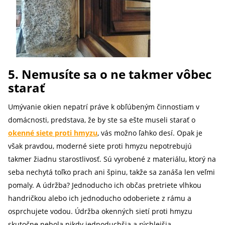
5. Nemusíte sa o ne takmer vôbec
starať
Umývanie okien nepatrí práve k obľúbeným činnostiam v
domácnosti, predstava, že by ste sa ešte museli starať o
okenné siete proti hmyzu
, vás možno ľahko desí. Opak je
však pravdou, moderné siete proti hmyzu nepotrebujú
takmer žiadnu starostlivosť. Sú vyrobené z materiálu, ktorý na
seba nechytá toľko prach ani špinu, takže sa zanáša len veľmi
pomaly. A údržba? Jednoducho ich občas pretriete vlhkou
handričkou alebo ich jednoducho odoberiete z rámu a
osprchujete vodou. Údržba okenných sietí proti hmyzu
skutočne nebola nikdy jednoduchšia a rýchlejšia.