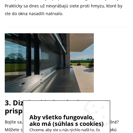
Prakticky sa dnes už nevyrábajú siete proti hmyzu, ktoré by
ste do okna nasadili natrvalo.
3. Dizajn si jednoducho
prispôsobíte podľa seba
Aby všetko fungovalo,
Bojíte sa, že by siete proti hmyzu boli v okne nevzhľadné?
ako má (súhlas s cookies)
Môžete si ich vybrať úplne podľa seba, je len na vás, akú
Chceme, aby ste u nás rýchlo našli to, čo