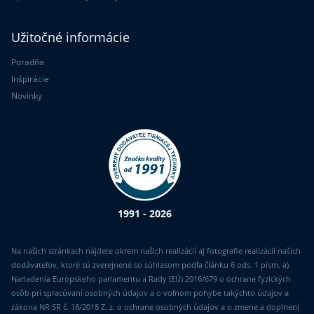
Užitočné informácie
Poradňa
Inšpirácie
Novinky
1991 - 2026
Na našich stránkach nájdete okrem našich realizácií aj fotografie realizácií našich
dodávateľov, ktoré sú zverejnené so súhlasom podľa článku 6 ods. 1 písm. a)
Nariadenia Európskeho parlamentu a Rady (EÚ) 2016/679 o ochrane fyzických
osôb pri spracúvaní osobných údajov a o voľnom pohybe takýchto údajov a
zákona NR SR č. 18/2018 Z. z. o ochrane osobných údajov a o zmene a doplnení