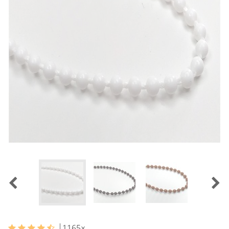
1165
×