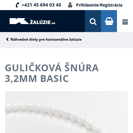
+421 45 694 03 40
Prihlásenie
/
Registrácia
DOPRAVA A PLATBA
INŠPIRÁCIE
PORADŇA
Náhradné diely pre horizontálne žalúzie
KONTAKTY
GULIČKOVÁ ŠNÚRA
NOVINKY
3,2MM BASIC