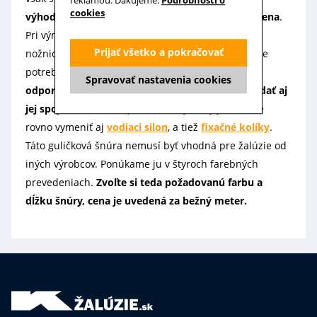
reklamou. Ďakujeme.
Podrobnosti o
cookies
výhodou týchto šnúrok je však jednoduchá výmena
.
Pri výmene môžete šnúru bez problémov skrátiť
Prijať všetko a pokračovať
nožnicami na požadovanú dĺžku, pre jej spojenie je
potrebné použiť
spojku guličkovej šnúry
. Preto
Spravovať nastavenia cookies
odporúčame k objednávke guľôčkovej šnúry pridať aj
jej spojku
. Keď už sa pustíte do výmeny je vhodné
rovno vymeniť aj
vodiaci silon
, a tiež
fixačné kolíky
.
Táto guličková šnúra nemusí byť vhodná pre žalúzie od
iných výrobcov. Ponúkame ju v štyroch farebných
prevedeniach.
Zvoľte si teda požadovanú farbu a
dĺžku šnúry, cena je uvedená za bežný meter.