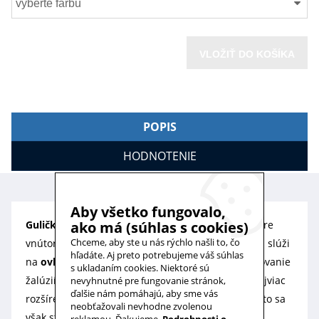
vyberte farbu
VLOŽIŤ DO KOŠÍKA
POPIS
HODNOTENIE
Aby všetko fungovalo,
Guličková šnúra 3,2 mm
čiže ovládacia retiazka pre
ako má (súhlas s cookies)
Chceme, aby ste u nás rýchlo našli to, čo
vnútorné
žalúzie
Basic Design od značky K-system slúži
hľadáte. Aj preto potrebujeme váš súhlas
na
ovládanie žalúzií
, teda pre sťahovanie a vyťahovanie
s ukladaním cookies. Niektoré sú
žalúzií podľa potreby. Guľôčková šnúra sa stala najviac
nevyhnutné pre fungovanie stránok,
ďalšie nám pomáhajú, aby sme vás
rozšíreným spôsobom ovládania žalúzií, veľmi často sa
neobťažovali nevhodne zvolenou
však stáva, že sa opotrebením a vekom pretrhne,