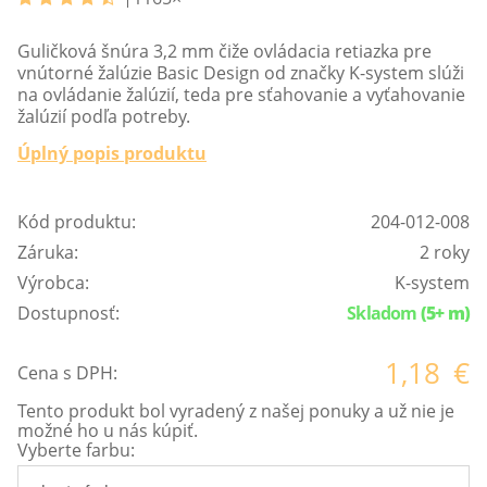
Guličková šnúra 3,2 mm čiže ovládacia retiazka pre
vnútorné žalúzie Basic Design od značky K-system slúži
na ovládanie žalúzií, teda pre sťahovanie a vyťahovanie
žalúzií podľa potreby.
Úplný popis produktu
Kód produktu:
204-012-008
Záruka:
2 roky
Výrobca:
K-system
Dostupnosť:
Skladom
(5+ m)
1,18
€
Cena s DPH:
Tento produkt bol vyradený z našej ponuky a už nie je
možné ho u nás kúpiť.
Vyberte farbu: