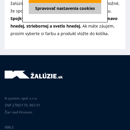
žalúzií, ak totiž máte žalúzie od iného výrobcu je možné,
Spravovať nastavenia cookies
že spojka nebude sedieť na vašu ovládaciu retiazku.
Spojky ponúkame po 5 kusoch vo farbe bielej, tmavo
hnedej, striebornej a svetlo hnedej.
Ak máte záujem,
prosím vyberte si farbu a produkt vložte do košíka.
K-system, spol. s.r.o.
SNP 2780/170, 965 01
Žiar nad Hronom
viac »