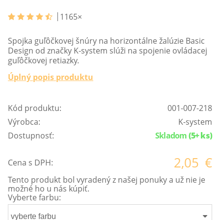
1165
×
Spojka guľôčkovej šnúry na horizontálne žalúzie Basic
Design od značky K-system slúži na spojenie ovládacej
guľôčkovej retiazky.
Úplný popis produktu
Kód produktu:
001-007-218
Výrobca:
K-system
Dostupnosť:
Skladom
(5+ ks)
2,05
€
Cena s DPH:
Tento produkt bol vyradený z našej ponuky a už nie je
možné ho u nás kúpiť.
Vyberte farbu:
vyberte farbu