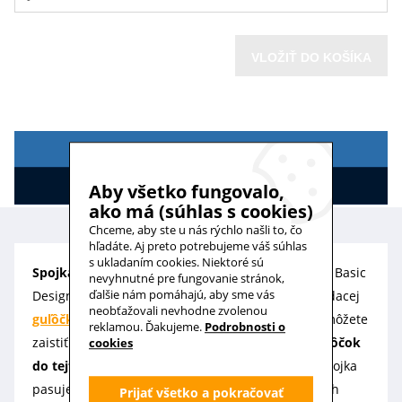
VLOŽIŤ DO KOŠÍKA
POPIS
HODNOTENIE
Aby všetko fungovalo,
ako má (súhlas s cookies)
Chceme, aby ste u nás rýchlo našli to, čo
hľadáte. Aj preto potrebujeme váš súhlas
s ukladaním cookies. Niektoré sú
Spojka guľôčkovej šnúry
na
horizontálne žalúzie
Basic
nevyhnutné pre fungovanie stránok,
ďalšie nám pomáhajú, aby sme vás
Design od značky K-system slúži na spojenie ovládacej
neobťažovali nevhodne zvolenou
guľôčkovej retiazky
. Spojenie retiazky či šnúrky môžete
reklamou. Ďakujeme.
Podrobnosti o
zaistiť prostredníctvom
zatlačenia koncových guľôčok
cookies
do tejto spojky.
Pred objednaním sa uistite, že spojka
pasuje na ovládaciu retiazku vašich horizontálnych
Prijať všetko a pokračovať