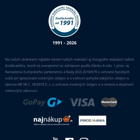
1991 - 2026
Na našich stránkach nájdete okrem našich realizácií aj fotografie realizácií našich
dodávateľov, ktoré sú zverejnené so súhlasom podľa článku 6 ods. 1 písm. a)
Nariadenia Európskeho parlamentu a Rady (EÚ) 2016/679 o ochrane fyzických
osôb pri spracúvaní osobných údajov a o voľnom pohybe takýchto údajov a
zákona NR SR č. 18/2018 Z. z. o ochrane osobných údajov a o zmene a doplnení
niektorých zákonov.