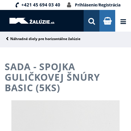
+421 45 694 03 40
Prihlásenie
/
Registrácia
DOPRAVA A PLATBA
INŠPIRÁCIE
PORADŇA
Náhradné diely pre horizontálne žalúzie
KONTAKTY
SADA - SPOJKA
NOVINKY
GULIČKOVEJ ŠNÚRY
BASIC (5KS)