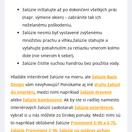
žalúzie inštalujte až po dokončení všetkých prác
(napr. výmene okien) – zabránite tak ich
neželanému poškodeniu,
žalúzie nesmú byť vystavené zvýšenému
množstvu prachu a vlhku,žalúzie sťahujte a
vyťahujte potiahnutím za retiazku smerom kolmo
dole (nie smerom k sebe!),
žalúzie čistite suchou handrou bez použitia vody.
Hľadáte interiérové žalúzie na mieru, ale
žalúzie Basic
Design
vám nevyhovujú? Ponúkame aj iné
druhy žalúzií
do interiéru
, medzi nimi napríklad
žalúzie drevené
alebo
žalúzie bambusové
. Ak by ste si radšej namiesto
interiérových žalúzií zaobstarali
žalúzie exteriérové
,
vybrať si u nás môžete zo širokej ponuky. Medzi nimi sú
to napríklad obľúbené žalúzie
Prominent S-90 a S-75
,
žalúzie Prominent Z-90
,
žalúzie na solárny pohon