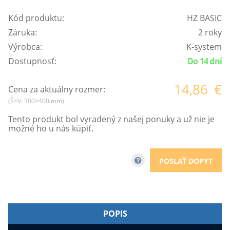
Kód produktu:
HZ BASIC
Záruka:
2 roky
Výrobca:
K-system
Dostupnosť:
Do 14 dní
14,86
€
Cena za aktuálny rozmer:
(Š×V: 300×400 mm)
Tento produkt bol vyradený z našej ponuky a už nie je
možné ho u nás kúpiť.
POSLAŤ DOPYT
POPIS