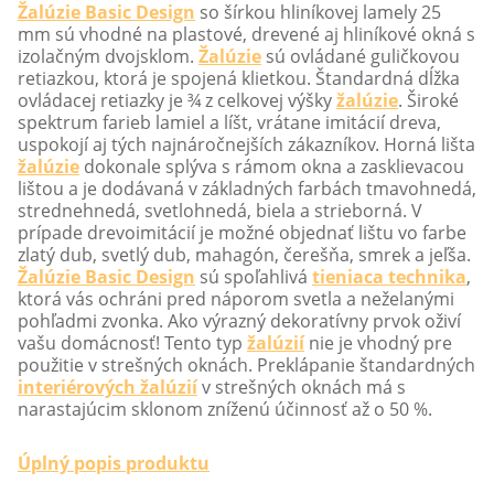
Žalúzie Basic Design
so šírkou hliníkovej lamely 25
mm sú vhodné na plastové, drevené aj hliníkové okná s
izolačným dvojsklom.
Žalúzie
sú ovládané guličkovou
retiazkou, ktorá je spojená klietkou. Štandardná dĺžka
ovládacej retiazky je ¾ z celkovej výšky
žalúzie
. Široké
spektrum farieb lamiel a líšt, vrátane imitácií dreva,
uspokojí aj tých najnáročnejších zákazníkov. Horná lišta
žalúzie
dokonale splýva s rámom okna a zasklievacou
lištou a je dodávaná v základných farbách tmavohnedá,
strednehnedá, svetlohnedá, biela a strieborná. V
prípade drevoimitácií je možné objednať lištu vo farbe
zlatý dub, svetlý dub, mahagón, čerešňa, smrek a jeľša.
Žalúzie Basic Design
sú spoľahlivá
tieniaca technika
,
ktorá vás ochráni pred náporom svetla a neželanými
pohľadmi zvonka. Ako výrazný dekoratívny prvok oživí
vašu domácnosť! Tento typ
žalúzií
nie je vhodný pre
použitie v strešných oknách. Preklápanie štandardných
interiérových žalúzií
v strešných oknách má s
narastajúcim sklonom zníženú účinnosť až o 50 %.
Úplný popis produktu