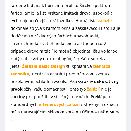
farebne ladená k hornému profilu. Široké spektrum
farieb lamiel a líšt, vrátane imitácií dreva, uspokojí aj
tých najnáročnejších zákazníkov. Horná lišta
žalúzie
dokonale splýva s rámom okna a zasklievacou lištou a je
dodávaná v základných farbách tmavohnedá,
strednehnedá, svetlohnedá, biela a strieborná. V
prípade drevoimitácií je možné objednať lištu vo farbe
zlatý dub, svetlý dub, mahagón, čerešňa, smrek a
jeľša.
Žalúzie
Basic Design
sú spoľahlivá
tieniaca
technika
, ktorá vás ochráni pred náporom svetla a
neželanými pohľadmi zvonka. Ako výrazný
dekoratívny
prvok
oživí vašu domácnosť! Tento typ
žalúzií
nie je
vhodný pre použitie v strešných oknách. Preklápanie
štandardných
interiérových žalúzií
v strešných oknách
má s narastajúcim sklonom zníženú účinnosť
až o 50 %
.