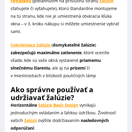
retiazkou
(potiahnutím na príslušnú stranu
žalúzie
sťahujete či vyťahujete), ktorú štandardne montujeme
na tú stranu, kde nie je umiestnená otváracia kľuka
okna – v 3. kroku nákupu si môžete umiestnenie vybrať
sami.
Celotieniace žalúzie
(
domykateľné žalúzie
)
zabezpečujú maximálne zatienenie
, ktoré oceníte
všade, kde sú vaše okná vystavené
priamemu
slnečnému žiareniu
, ale aj na
prízemí
či
v miestnostiach v blízkosti pouličných lámp
Ako správne používať a
udržiavať žalúzie?
Horizontálne
žalúzie Basic Design
vynikajú
jednoduchým ovládaním a ľahkou údržbou. Životnosť
vašich
žalúzií
zvýšite dodržiavaním
nasledovných
odporúčaní
: