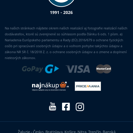
1991 - 2026
Na našich stránkach nájdete okrem našich realizácií aj fotografie realizácií našich
dodávateľov, ktoré sú zverejnené so súhlasom podľa článku 6 ods. 1 písm. a)
Nariadenia Európskeho parlamentu a Rady (EÚ) 2016/679 o ochrane fyzických
osôb pri spracúvaní osobných údajov a o voľnom pohybe takýchto údajov a
zákona NR SR č. 18/2018 Z. z. o ochrane osobných údajov a o zmene a doplnení
niektorých zákonov.
Žaluzie - Česko, Bratislava, Košice, Nitra, Trenčín, Banská