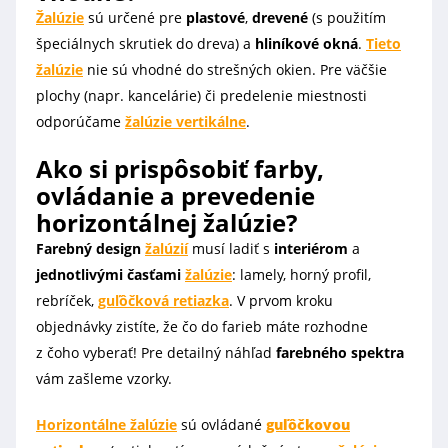
Žalúzie
sú určené pre
plastové
,
drevené
(s použitím
špeciálnych skrutiek do dreva) a
hliníkové okná
.
Tieto
žalúzie
nie sú vhodné do strešných okien. Pre väčšie
plochy (napr. kancelárie) či predelenie miestnosti
odporúčame
žalúzie
vertikálne
.
Ako si prispôsobiť farby,
ovládanie a prevedenie
horizontálnej žalúzie?
Farebný design
žalúzií
musí ladiť s
interiérom
a
jednotlivými časťami
žalúzie
: lamely, horný profil,
rebríček,
guľôčková retiazka
. V prvom kroku
objednávky zistíte, že čo do farieb máte rozhodne
z čoho vyberať! Pre detailný náhľad
farebného spektra
vám zašleme vzorky.
Horizontálne žalúzie
sú ovládané
guľôčkovou