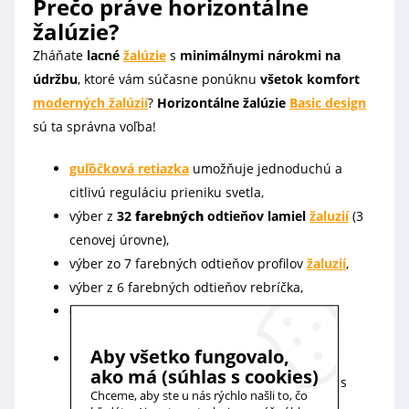
Prečo práve horizontálne
žalúzie?
Zháňate
lacné
žalúzie
s
minimálnymi nárokmi na
údržbu
, ktoré vám súčasne ponúknu
všetok komfort
moderných žalúzií
?
Horizontálne žalúzie
Basic design
sú ta správna voľba!
guľôčková retiazka
umožňuje jednoduchú a
citlivú reguláciu prieniku svetla,
výber z
32
farebných
odtieňov lamiel
žaluzií
(3
cenovej úrovne),
výber zo 7 farebných odtieňov profilov
žaluzií
,
výber z 6 farebných odtieňov rebríčka,
celotieniace prevedenie
neprepustí ani
najsilnejšie slnečné lúče,
Aby všetko fungovalo,
pestrá paleta
farebných odtieňov
ponúka
ako má (súhlas s cookies)
množstvo možností, ako svoje
žalúzie
zladiť s
Chceme, aby ste u nás rýchlo našli to, čo
interiérom.