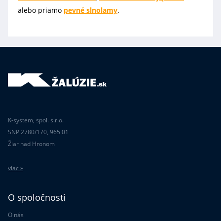
alebo priamo
pevné slnolamy
.
K-system, spol. s.r.o.
SNP 2780/170, 965 01
Žiar nad Hronom
viac »
O spoločnosti
O nás