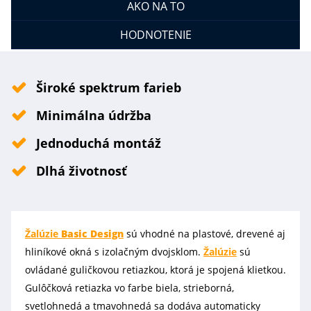
AKO NA TO
HODNOTENIE
Široké spektrum farieb
Minimálna údržba
Jednoduchá montáž
Dlhá životnosť
Žalúzie
Basic Design
sú vhodné na plastové, drevené aj
hliníkové okná s izolačným dvojsklom.
Žalúzie
sú
ovládané guličkovou retiazkou, ktorá je spojená klietkou.
Gulôčková retiazka vo farbe biela, strieborná,
svetlohnedá a tmavohnedá sa dodáva automaticky