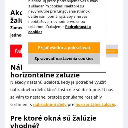
hľadáte. Aj preto potrebujeme váš súhlas
s ukladaním cookies. Niektoré sú
Ako zamerať a namontovať
nevyhnutné pre fungovanie stránok,
ďalšie nám pomáhajú, aby sme vás
žalúzie?
neobťažovali nevhodne zvolenou
reklamou. Ďakujeme.
Podrobnosti o
Zameranie a montáž
žalúzií Basic Design
je veľmi
cookies
jednoduchá vďaka nášmu
video návodu
.
Prijať všetko a pokračovať
Spravovať nastavenia cookies
Náhradné diely pre
horizontálne žalúzie
Niekedy nastanú udalosti, kedy je potrebné využiť
náhradného dielu, ktoré často nie sú dostupné. U nás
sa Vám to nestane, pretože ponúkame rozsiahly
sortiment s
náhradními diely
pre
horizontálne žalúzie
.
Pre ktoré okná sú žalúzie
vhodné?