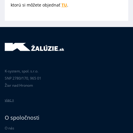
ktorú si môžete objednať
TU
.
K-system, spol. s.r.o.
SNP 2780/170, 965 01
Žiar nad Hronom
viac »
O spoločnosti
O nás