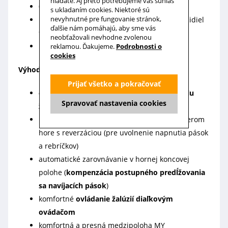
hľadáte. Aj preto potrebujeme váš súhlas
0,5 m kábel, konektor odolný voči vode
s ukladaním cookies. Niektoré sú
nevyhnutné pre fungovanie stránok,
maximálny počet spárovaných ovládačov a čidiel
ďalšie nám pomáhajú, aby sme vás
9
neobťažovali nevhodne zvolenou
prevádzková teplota od -20˚C až do +70˚ C
reklamou. Ďakujeme.
Podrobnosti o
cookies
Výhody pre spotrebiteľa:
Prijať všetko a pokračovať
ochrana proti primrznutiu spodného profilu
Spravovať nastavenia cookies
žalúzie
rozpoznanie prekážky
pri jazde žalúzie smerom
hore s reverzáciou (pre uvolnenie napnutia pások
a rebríčkov)
automatické zarovnávanie v hornej koncovej
polohe (
kompenzácia postupného predĺžovania
sa navíjacích pások
)
komfortné
ovládanie žalúzií diaľkovým
ovádačom
komfortná a presná medzipoloha MY