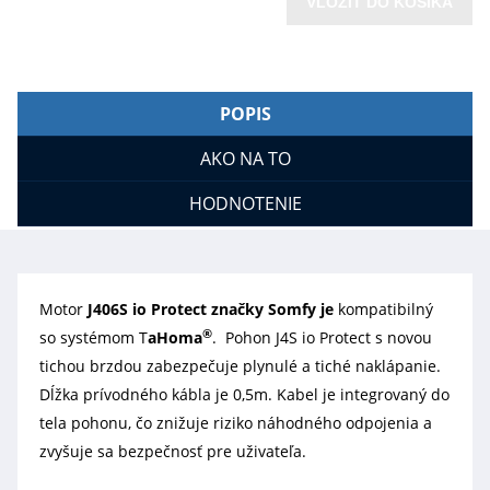
VLOŽIŤ DO KOŠÍKA
POPIS
AKO NA TO
HODNOTENIE
Motor
J406S io Protect značky Somfy je
kompatibilný
®
so systémom T
aHoma
. Pohon J4S io Protect s novou
tichou brzdou zabezpečuje plynulé a tiché naklápanie.
Dĺžka prívodného kábla je 0,5m. Kabel je integrovaný do
tela pohonu, čo znižuje riziko náhodného odpojenia a
zvyšuje sa bezpečnosť pre uživateľa.