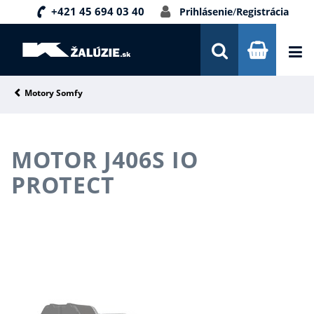
+421 45 694 03 40
Prihlásenie
/
Registrácia
DOPRAVA A PLATBA
INŠPIRÁCIE
PORADŇA
Motory Somfy
KONTAKTY
MOTOR J406S IO
NOVINKY
PROTECT