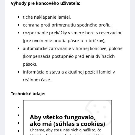
Výhody pre koncového uživateľa:
tiché naklápanie lamiel,
ochrana proti primrznutiu spodného profiu,
rozpoznanie prekážky v smere hore s reverzáciou
(pre uvolnenie pnutia pások a rebríčkov),
automatické zarovnanie v hornej koncovej polohe
(kompenzácia postupnéo predĺenia dvíhacích
pások),
informácia o stavu a aktuálnej pozícii lamiel v
reálnom čase.
Technické údaje:
6 Nm, 24 otáčok/min.
90 W, 230 V, 50 Hz – IP54
Aby všetko fungovalo,
ako má (súhlas s cookies)
hlučnosť 48 dBA
Chceme, aby ste u nás rýchlo našli to, čo
hmotnosť 1,5 kg