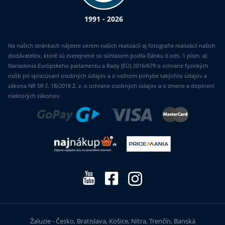
1991 - 2026
Na našich stránkach nájdete okrem našich realizácií aj fotografie realizácií našich
dodávateľov, ktoré sú zverejnené so súhlasom podľa článku 6 ods. 1 písm. a)
Nariadenia Európskeho parlamentu a Rady (EÚ) 2016/679 o ochrane fyzických
osôb pri spracúvaní osobných údajov a o voľnom pohybe takýchto údajov a
zákona NR SR č. 18/2018 Z. z. o ochrane osobných údajov a o zmene a doplnení
niektorých zákonov.
Žaluzie - Česko, Bratislava, Košice, Nitra, Trenčín, Banská