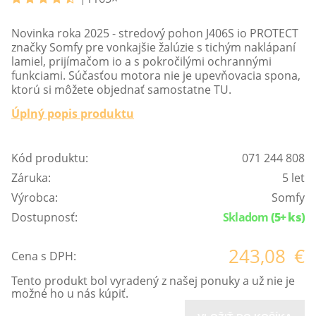
Novinka roka 2025 - stredový pohon J406S io PROTECT
značky Somfy pre vonkajšie žalúzie s tichým naklápaní
lamiel, prijímačom io a s pokročilými ochrannými
funkciami. Súčasťou motora nie je upevňovacia spona,
ktorú si môžete objednať samostatne TU.
Úplný popis produktu
Kód produktu:
071 244 808
Záruka:
5 let
Výrobca:
Somfy
Dostupnosť:
Skladom
(5+ ks)
243,08
€
Cena s DPH:
Tento produkt bol vyradený z našej ponuky a už nie je
možné ho u nás kúpiť.