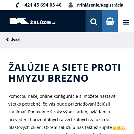
+421 45 694 03 40
Prihlásenie
/
Registrácia
DOPRAVA A PLATBA
INŠPIRÁCIE
PORADŇA
Úvod
KONTAKTY
ŽALÚZIE A SIETE PROTI
NOVINKY
HMYZU BREZNO
Pomocou našej online konfigurácie si môžete nastaviť
všetko potrebné, čo Vás bude pri zriaďovaní žalúzií
zaujímať. Ponúkame široký výber farieb, ovládaní a
prevedení horizontálnych a vertikálnych žalúzií do
plastových okien. Okrem žalúzií u nás taktiež kúpite
sieťky