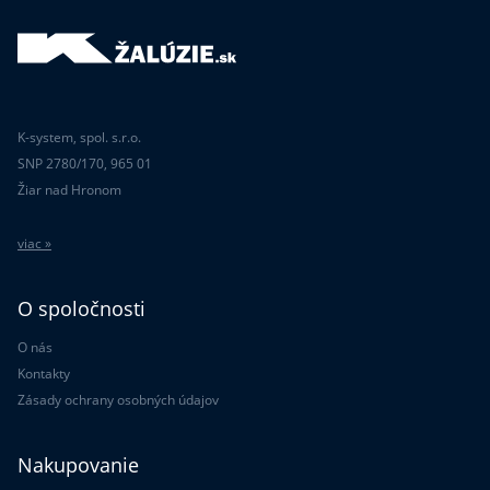
K-system, spol. s.r.o.
SNP 2780/170, 965 01
Žiar nad Hronom
viac »
O spoločnosti
O nás
Kontakty
Zásady ochrany osobných údajov
Nakupovanie