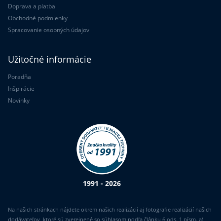
Doprava a platba
Obchodné podmienky
Spracovanie osobných údajov
Užitočné informácie
Poradňa
Inšpirácie
Novinky
1991 - 2026
Na našich stránkach nájdete okrem našich realizácií aj fotografie realizácií našich
dodávateľov, ktoré sú zverejnené so súhlasom podľa článku 6 ods. 1 písm. a)