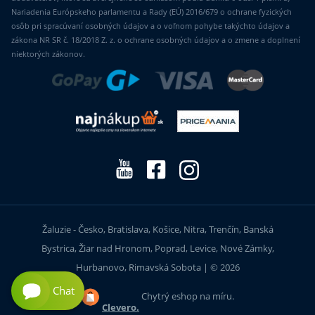
Nariadenia Európskeho parlamentu a Rady (EÚ) 2016/679 o ochrane fyzických
osôb pri spracúvaní osobných údajov a o voľnom pohybe takýchto údajov a
zákona NR SR č. 18/2018 Z. z. o ochrane osobných údajov a o zmene a doplnení
niektorých zákonov.
Žaluzie - Česko, Bratislava, Košice, Nitra, Trenčín, Banská
Bystrica, Žiar nad Hronom, Poprad, Levice, Nové Zámky,
Hurbanovo, Rimavská Sobota | © 2026
Chat
Chytrý eshop na míru.
Clevero.