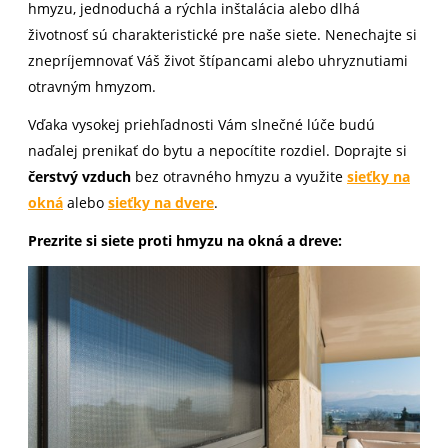
hmyzu, jednoduchá a rýchla inštalácia alebo dlhá
životnosť sú charakteristické pre naše siete. Nenechajte si
znepríjemnovať Váš život štípancami alebo uhryznutiami
otravným hmyzom.
Vďaka vysokej priehľadnosti Vám slnečné lúče budú
naďalej prenikať do bytu a nepocítite rozdiel. Doprajte si
čerstvý vzduch
bez otravného hmyzu a využite
sieťky na
okná
alebo
sieťky na dvere
.
Prezrite si siete proti hmyzu na okná a dreve: