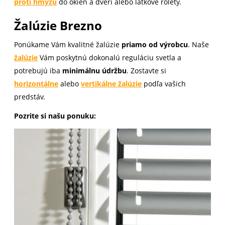
proti hmyzu
do okien a dverí alebo látkové rolety.
Žalúzie Brezno
Ponúkame Vám kvalitné žalúzie
priamo od výrobcu
. Naše
žalúzie
Vám poskytnú dokonalú reguláciu svetla a
potrebujú iba
minimálnu údržbu
. Zostavte si
horizontálne
alebo
vertikálne žalúzie
podľa vašich
predstáv.
Pozrite si našu ponuku: