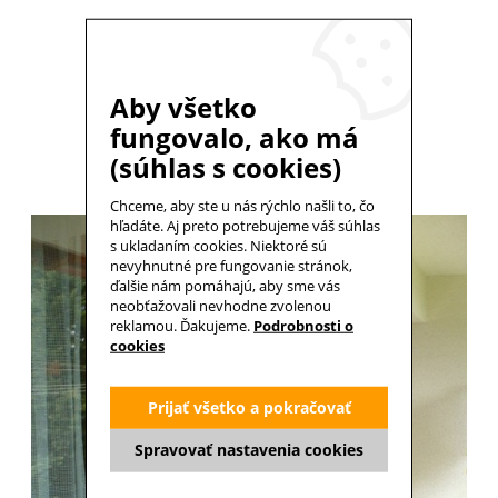
SIETE DO OKIEN
Už od 0,62 €
Aby všetko
VYBRAŤ PRODUKTY
fungovalo, ako má
(súhlas s cookies)
Chceme, aby ste u nás rýchlo našli to, čo
hľadáte. Aj preto potrebujeme váš súhlas
s ukladaním cookies. Niektoré sú
nevyhnutné pre fungovanie stránok,
ďalšie nám pomáhajú, aby sme vás
neobťažovali nevhodne zvolenou
reklamou. Ďakujeme.
Podrobnosti o
cookies
Prijať všetko a pokračovať
Spravovať nastavenia cookies