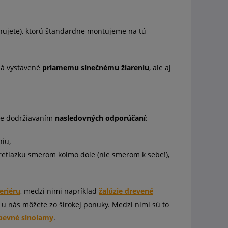
ahujete), ktorú štandardne montujeme na tú
kná vystavené
priamemu slnečnému žiareniu
, ale aj
te dodržiavaním
nasledovných odporúčaní
:
niu,
retiazku smerom kolmo dole (nie smerom k sebe!),
eriéru
, medzi nimi napríklad
žalúzie drevené
si u nás môžete zo širokej ponuky. Medzi nimi sú to
pevné slnolamy
.