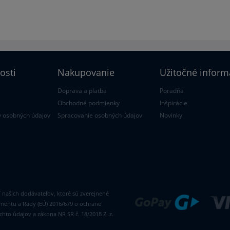
osti
Nakupovanie
Užitočné inform
Doprava a platba
Poradňa
Obchodné podmienky
Inšpirácie
 osobných údajov
Spracovanie osobných údajov
Novinky
ií našich dodávateľov, ktoré sú zverejnené
amentu a Rady (EÚ) 2016/679 o ochrane
hto údajov a zákona NR SR č. 18/2018 Z. z.