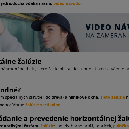
i jednoduchá vďaka nášmu
video návodu
.
álne žalúzie
ť náhradného dielu, ktoré často nie sú dostupné. U nás sa Vám to 
hodné?
tím špeciálnych skrutiek do dreva) a
hliníkové okná
.
Tieto žalúzie
ni
ti odporúčame
žalúzie
vertikálne
.
ládanie a prevedenie horizontálnej žal
ednotlivými časťami
žalúzie
: lamely, horný profil, rebríček,
guľôčko