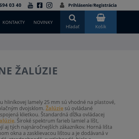
694 03 40
Prihlásenie
/
Registrácia
KONTAKTY
NOVINKY
Hľadať
Košík
NE ŽALÚZIE
u hliníkovej lamely 25 mm sú vhodné na plastové,
izolačným dvojsklom.
Žalúzie
sú ovládané
e spojená klietkou. Štandardná dĺžka ovládacej
alúzie
. Široké spektrum farieb lamiel a líšt,
jí aj tých najnáročnejších zákazníkov. Horná lišta
om okna a zasklievacou lištou a je dodávaná v