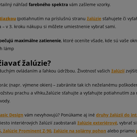
etailný náhľad
farebného spektra
vám zašleme vzorky.
tiazkou
(potiahnutím na príslušnú stranu
žalúzie
sťahujete či vyť
a – v 3. kroku nákupu si môžete umiestnenie vybrať sami.
pečujú maximálne zatienenie
, ktoré oceníte všade, kde sú vaše o
ch lámp
iavať žalúzie?
duchým ovládaním a ľahkou údržbou. Životnosť vašich
žalúzií
zvýši
 prác (napr. výmene okien) – zabránite tak ich neželanému poškode
stvu prachu a vlhku,žalúzie sťahujte a vyťahujte potiahnutím za 
 vody.
Basic Design
vám nevyhovujú? Ponúkame aj iné
druhy žalúzií do int
iesto interiérových žalúzií zaobstarali
žalúzie exteriérové
, vybrať 
5
,
žalúzie Prominent Z-90
,
žalúzie na solárny pohon
alebo priamo