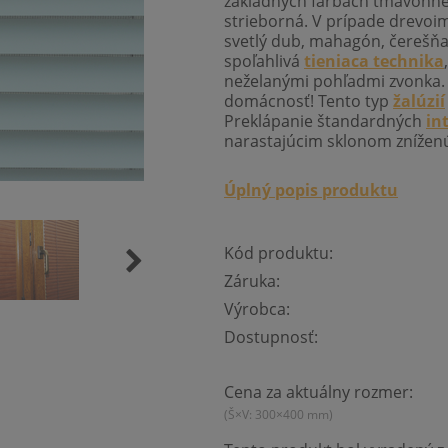
základných farbách tmavohned
strieborná. V prípade drevoimi
svetlý dub, mahagón, čerešňa,
spoľahlivá
tieniaca technika
neželanými pohľadmi zvonka. 
domácnosť! Tento typ
žalúzií
Preklápanie štandardných
in
narastajúcim sklonom zníženú
Úplný popis produktu
Kód produktu:
Záruka:
Výrobca:
Dostupnosť:
Cena za aktuálny rozmer:
(Š×V: 300×400 mm)