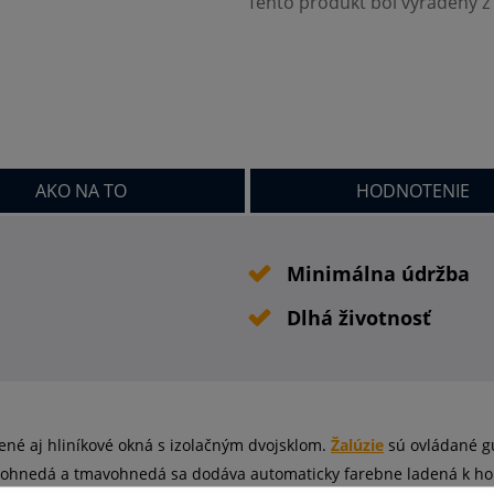
Tento produkt bol vyradený z 
AKO NA TO
HODNOTENIE
Minimálna údržba
Dlhá životnosť
ené aj hliníkové okná s izolačným dvojsklom.
Žalúzie
sú ovládané gul
vetlohnedá a tmavohnedá sa dodáva automaticky farebne ladená k ho