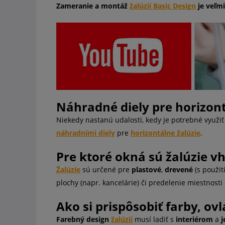
Zameranie a montáž
žalúzií Basic Design
je veľm
Náhradné diely pre horizont
Niekedy nastanú udalosti, kedy je potrebné využi
náhradními diely
pre
horizontálne žalúzie
.
Pre ktoré okná sú žalúzie v
Žalúzie
sú určené pre
plastové
,
drevené
(s použi
plochy (napr. kancelárie) či predelenie miestnos
Ako si prispôsobiť farby, ov
Farebný design
žalúzií
musí ladiť s
interiérom
a
j