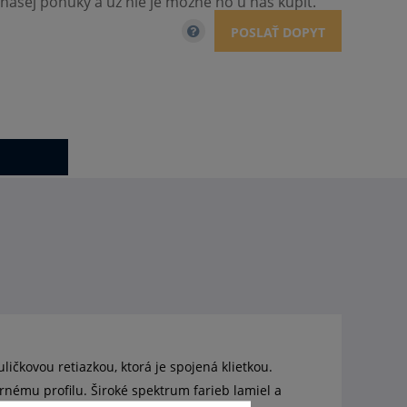
našej ponuky a už nie je možné ho u nás kúpiť.
POSLAŤ DOPYT
ičkovou retiazkou, ktorá je spojená klietkou.
rnému profilu. Široké spektrum farieb lamiel a