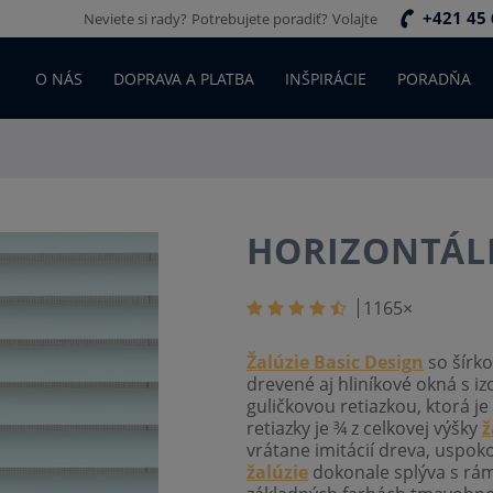
+421 45 
Neviete si rady?
Potrebujete poradiť?
Volajte
O NÁS
DOPRAVA A PLATBA
INŠPIRÁCIE
PORADŇA
HORIZONTÁL
1165
×
Žalúzie Basic Design
so šírko
drevené aj hliníkové okná s 
guličkovou retiazkou, ktorá j
retiazky je ¾ z celkovej výšky
ž
vrátane imitácií dreva, uspoko
žalúzie
dokonale splýva s rám