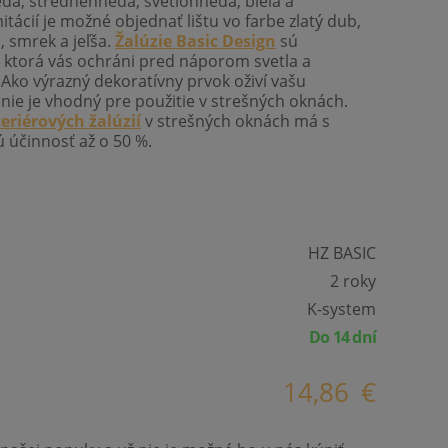
á, strednehnedá, svetlohnedá, biela a
tácií je možné objednať lištu vo farbe zlatý dub,
 smrek a jeľša.
Žalúzie Basic Design
sú
, ktorá vás ochráni pred náporom svetla a
Ako výrazný dekoratívny prvok oživí vašu
nie je vhodný pre použitie v strešných oknách.
teriérových žalúzií
v strešných oknách má s
 účinnosť až o 50 %.
HZ BASIC
2 roky
K-system
Do 14 dní
14,86
€