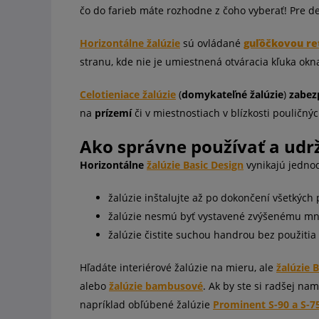
čo do farieb máte rozhodne z čoho vyberať! Pre d
Horizontálne žalúzie
sú ovládané
guľôčkovou re
stranu, kde nie je umiestnená otváracia kľuka okn
Celotieniace žalúzie
(
domykateľné žalúzie
)
zabez
na
prízemí
či v miestnostiach v blízkosti pouličný
Ako správne používať a udrž
Horizontálne
žalúzie Basic Design
vynikajú jedno
žalúzie inštalujte až po dokončení všetkých
žalúzie nesmú byť vystavené zvýšenému množ
žalúzie čistite suchou handrou bez použitia
Hľadáte interiérové žalúzie na mieru, ale
žalúzie 
alebo
žalúzie bambusové
. Ak by ste si radšej nam
napríklad obľúbené žalúzie
Prominent S-90 a S-7