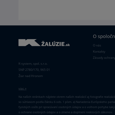
O spoločn
O nás
Kontakty
Zásady ochrany
K-system, spol. s.r.o.
SNP 2780/170, 965 01
Žiar nad Hronom
viac »
Na našich stránkach nájdete okrem našich realizácií aj fotografie realizác
so súhlasom podľa článku 6 ods. 1 písm. a) Nariadenia Európskeho parl
fyzických osôb pri spracúvaní osobných údajov a o voľnom pohybe takýc
o ochrane osobných údajov a o zmene a doplnení niektorých zákonov.