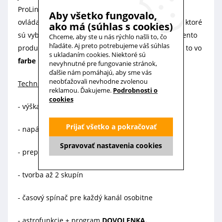
ProLine) alebo obojsmerné. Používa sa najmä na
Aby všetko fungovalo,
ovládanie
roliet
,
žalúzií
a inej ochrany proti slnku, ktoré
ako má (súhlas s cookies)
sú vybavené rádiovými prijímačmi značky
elero
. Tento
Chceme, aby ste u nás rýchlo našli to, čo
hľadáte. Aj preto potrebujeme váš súhlas
produkt ponúkame v troch atraktívnych farbách, a to vo
s ukladaním cookies. Niektoré sú
farbe bielej, striebornej a titánovo šedej.
nevyhnutné pre fungovanie stránok,
ďalšie nám pomáhajú, aby sme vás
neobťažovali nevhodne zvolenou
Technické údaje:
reklamou. Ďakujeme.
Podrobnosti o
cookies
- výška 150 x šírka 51 x hĺbka 26 mm
Prijať všetko a pokračovať
- napájanie batériou
2x AA
Spravovať nastavenia cookies
- prepínanie
AUTO/MANUAL
- tvorba až 2 skupín
- časový spínač pre každý kanál osobitne
- astrofunkcie + program
DOVOLENKA.