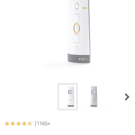
1165
×