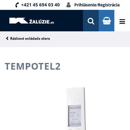
+421 45 694 03 40
Prihlásenie
/
Registrácia
DOPRAVA A PLATBA
INŠPIRÁCIE
PORADŇA
Rádiové ovládače elero
KONTAKTY
TEMPOTEL2
NOVINKY