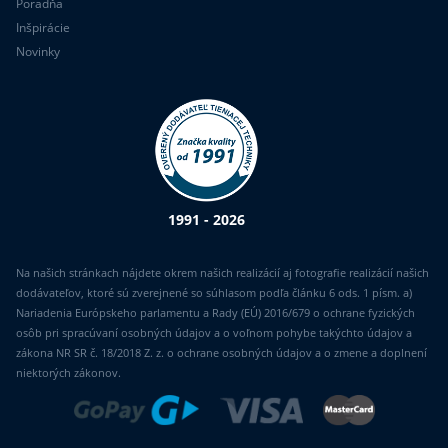
Poradňa
Inšpirácie
Novinky
1991 - 2026
Na našich stránkach nájdete okrem našich realizácií aj fotografie realizácií našich
dodávateľov, ktoré sú zverejnené so súhlasom podľa článku 6 ods. 1 písm. a)
Nariadenia Európskeho parlamentu a Rady (EÚ) 2016/679 o ochrane fyzických
osôb pri spracúvaní osobných údajov a o voľnom pohybe takýchto údajov a
zákona NR SR č. 18/2018 Z. z. o ochrane osobných údajov a o zmene a doplnení
niektorých zákonov.