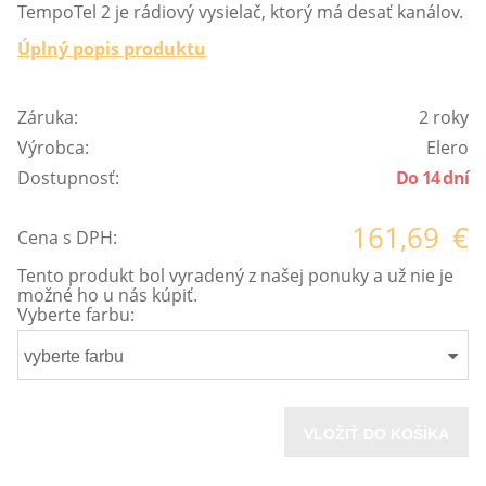
TempoTel 2 je rádiový vysielač, ktorý má desať kanálov.
Úplný popis produktu
Záruka:
2 roky
Výrobca:
Elero
Dostupnosť:
Do 14 dní
161,69
€
Cena s DPH:
Tento produkt bol vyradený z našej ponuky a už nie je
možné ho u nás kúpiť.
Vyberte farbu:
vyberte farbu
VLOŽIŤ DO KOŠÍKA