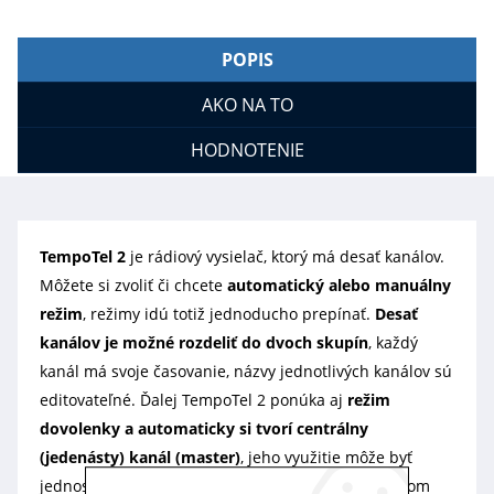
POPIS
AKO NA TO
HODNOTENIE
TempoTel 2
je rádiový vysielač, ktorý má desať kanálov.
Môžete si zvoliť či chcete
automatický alebo manuálny
režim
, režimy idú totiž jednoducho prepínať.
Desať
kanálov je možné rozdeliť do dvoch skupín
, každý
kanál má svoje časovanie, názvy jednotlivých kanálov sú
editovateľné. Ďalej TempoTel 2 ponúka aj
režim
dovolenky a automaticky si tvorí centrálny
(jedenásty) kanál (master)
, jeho využitie môže byť
jednosmerné (kompatibilný s doterajším programom