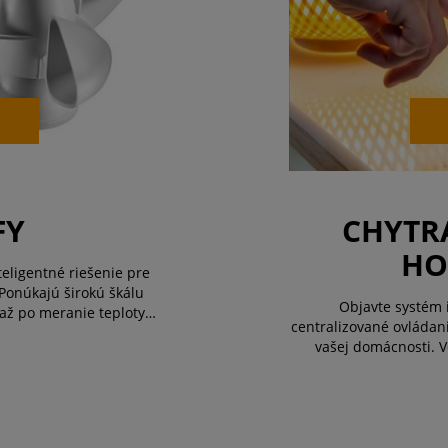
FY
CHYTR
HO
eligentné riešenie pre
Ponúkajú širokú škálu
Objavte systém 
 až po meranie teploty a
centralizované ovládani
ôtovej technológii a
vašej domácnosti. V
u TaHo ...
integrácii zariadenia z
bezpečnosť b