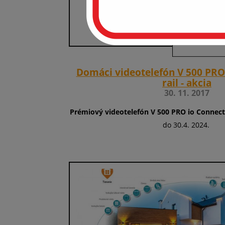
S
Domáci videotelefón V 500 PRO
rail - akcia
30. 11. 2017
Prémiový videotelefón V 500 PRO io Connect
do 30.4. 2024.