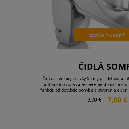
ZOSTAVIŤ A KÚPIŤ
ČIDLÁ SOM
Čidlá a senzory značky Somfy predstavujú int
automatizáciu a zabezpečenie domácnosti. 
funkcií, od detekcie pohybu a otvorenia okien
intenzity slnečného žiarenia. Vďaka bezdr
7,00 €
8,00 €
jednoduchej integrácii do systém