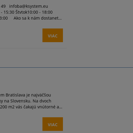
VIAC
em Bratislava je najväčšou
ky na Slovensku. Na dvoch
o 200 m2 vás čakajú vnútorné a
enie a dostatok súkromia. Vybrať
...
VIAC