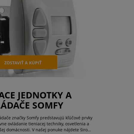
ZOSTAVIŤ A KÚPIŤ
ACE JEDNOTKY A
ÁDAČE SOMFY
ládače značky Somfy predstavujú kľúčové prvky
ne ovládanie tieniacej techniky, osvetlenia a
ašej domácnosti. V našej ponuke nájdete široký