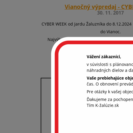
Vianočný výpredaj - CY
30. 11. 2017
CYBER WEEK od Jardu Žaluzníka do 8.12.2024
do Vianoc.
Najvýhodnejšie nákupy v roku v našom
es
možnosť využiť zľavy, aké tu ešt
Vážení zákazníci,
v súvislosti s plánova
náhradných dielov a ďa
Vaše prebiehajúce ob
čas. O obnovení prevá
Pre otázky k vašej obj
Ďakujeme za pochopen
Aby
Tím K-žalúzie.sk
coo
Chcem
súhla
ďalši
rekl