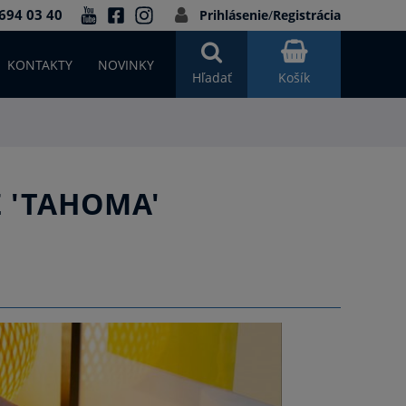
694 03 40
Prihlásenie
/
Registrácia
KONTAKTY
NOVINKY
Hľadať
Košík
 'TAHOMA'