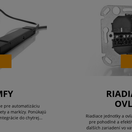
MFY
RIADI
OVL
ie pre automatizáciu
olety a markízy. Ponúkajú
Riadiace jednotky a ov
ntegrácie do chytrej
pre pohodlné a efektív
TaHoma® switch. Vďaka
ďalších zariadení vo v
 a ochr ...