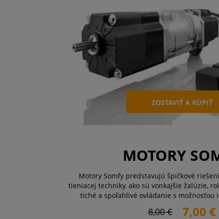
ZOSTAVIŤ A KÚPIŤ
MOTORY SO
Motory Somfy predstavujú špičkové riešen
tieniacej techniky, ako sú vonkajšie žalúzie, r
tiché a spoľahlivé ovládanie s možnosťou i
domácnosti prostredníctvom systémov ako 
7,00 €
8,00 €
funkciám, ako je detekcia prekážok