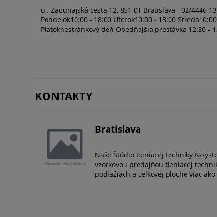
ul. Zadunajská cesta 12, 851 01 Bratislava 02/4446 13 49 infoba@ksystem.eu
Pondelok10:00 - 18:00 Utorok10:00 - 18:00 Streda10:00 - 15:30 Štvtok10:00 - 18:00
Piatoknestránkový deň Obedňajšia prestávka 12:30 - 13:00 Ako sa k nám dostanete?
...
KONTAKTY
Bratislava
Naše Štúdio tieniacej techniky K-syst
vzorkovou predajňou tieniacej techni
podlažiach a celkovej ploche viac ak
vonkajšie žalúzie pre spoľahlivé tien
si môžete aj zo širokej ponuky dekora 