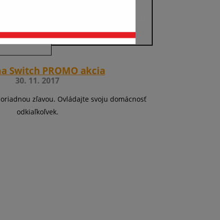
a Switch PROMO akcia
30. 11. 2017
riadnou zľavou. Ovládajte svoju domácnosť
odkiaľkoľvek.