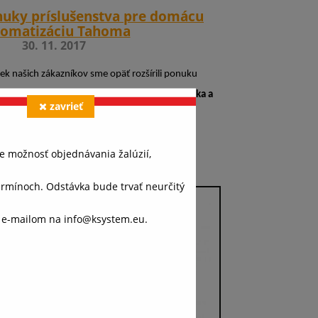
nuky príslušenstva pre domácu
tomatizáciu Tahoma
30. 11. 2017
ek našich zákazníkov sme opäť rozšírili ponuku
m domácej automatizácie
Tahoma
o
senzory slnka a
zavrieť
tepla
.
e možnosť objednávania žalúzií,
ínoch. Odstávka bude trvať neurčitý
o e-mailom na info@ksystem.eu.
váš
ánok,