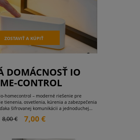
ZOSTAVIŤ A KÚPIŤ
Á DOMÁCNOSŤ IO
ME-CONTROL
io-homecontrol – moderné riešenie pre
e tienenia, osvetlenia, kúrenia a zabezpečenia
ďaka šifrovanej komunikácii a jednoduchej
ískate väčšie pohodlie, úsporu energie aj vyššiu
7,00 €
8,00 €
ez nutnosti stavebných úprav. Vy ...