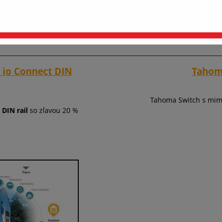
pravovať nastavenia cookies
Prijať všetko a pokračovať
 io Connect DIN
Tahom
Tahoma Switch s mimo
 DIN rail
so zľavou 20 %