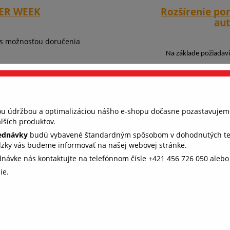
BER WEEK
Rozšírenie po
au
 s možnosťou doručenia
Na základe požiadavi
hope
. Nepremeškajte
príslušenstva pre systé
e neboli!
nou údržbou a optimalizáciou nášho e-shopu dočasne pozastavujem
lších produktov.
jednávky
budú vybavené štandardným spôsobom v dohodnutých term
dzky vás budeme informovať na našej webovej stránke.
ednávke nás kontaktujte na telefónnom čísle +421 456 726 050 aleb
ie.
 všetko fungovalo, ako má (súhlas s
kies)
e, aby ste u nás rýchlo našli to, čo hľadáte. Aj preto potrebujeme 
s s ukladaním cookies. Niektoré sú nevyhnutné pre fungovanie str
e nám pomáhajú, aby sme vás neobťažovali nevhodne zvolenou
amou. Ďakujeme.
Podrobnosti o cookies