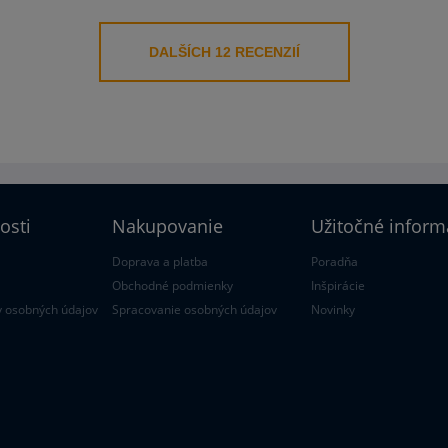
DALŠÍCH 12 RECENZIÍ
osti
Nakupovanie
Užitočné inform
Doprava a platba
Poradňa
Obchodné podmienky
Inšpirácie
 osobných údajov
Spracovanie osobných údajov
Novinky