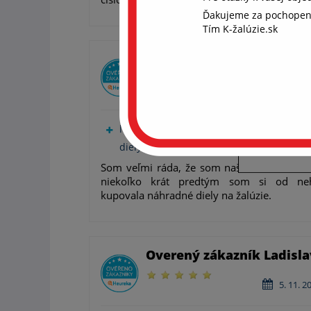
Ďakujeme za pochopen
Aby
Tím K-žalúzie.sk
coo
Chcem
Overený zákazník Diliana
súhla
ďalši
21. 1. 2
rekl
len málo obchodov predáva náhradné
S
diely na žalúzie
Som veľmi ráda, že som našla tento obch
niekoľko krát predtým som si od ne
kupovala náhradné diely na žalúzie.
Overený zákazník Ladisla
5. 11. 2