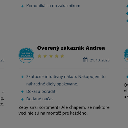
Komunikácia do zákazníkom
Overený zákazník Andrea
025
21. 10. 2025
Skutočne intuitívny nákup. Nakupujem tu
náhradné diely opakovane.
Ov
ni
Dokážu poradiť.
 s
a 
p,
Dodané načas.
ke.
Žeby širší sortiment? Ale chápem, že niektoré
veci nie sú na montáž pre každého.