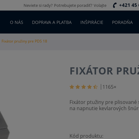
+421 45 
Neviete si rady?
Potrebujete poradiť?
Volajte
O NÁS
DOPRAVA A PLATBA
INŠPIRÁCIE
PORADŇA
Fixátor pružiny pre PDS 18
FIXÁTOR PRU
1165
×
Fixátor ptužiny pre plisované 
na napnutie kevlarových šnúr
Kód produktu: