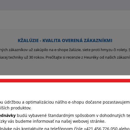
KŽALÚZIE - KVALITA OVERENÁ ZÁKAZNÍKMI
ných zákazníkov už zakúpilo na e-shope žalúzie, siete proti hmyzu či rolety
iacej techniky už 30 rokov. Prečítajte si recenzie z Heuréky od našich zákazn
Overený zákazník Milan
nou údržbou a optimalizáciou nášho e-shopu dočasne pozastavujem
026
6. 4. 2026
lších produktov.
jednávky
budú vybavené štandardným spôsobom v dohodnutých term
im
Som veľmi spokojný,keďže ide o kvalitné
Vš
dzky vás budeme informovať na našej webovej stránke.
ne
výrobky a pracuje sa s nimi dobre.
ednávke nás kontaktujte na telefónnom čísle +421 456 726 050 aleb