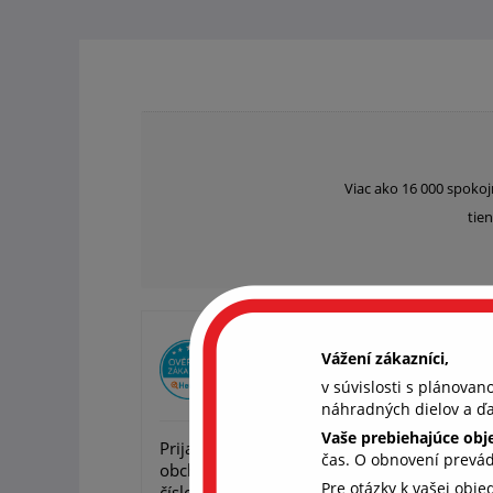
Viac ako 16 000 spokoj
tien
Overený zákazník Peter
Vážení zákazníci,
v súvislosti s plánova
22. 4. 2
náhradných dielov a ďa
Vaše prebiehajúce ob
Prijal by som lepšiu komunikáciu s Vaš
čas. O obnovení prevá
obchodom. Nedalo sa Vám dovolať na žiad
Pre otázky k vašej obj
číslo