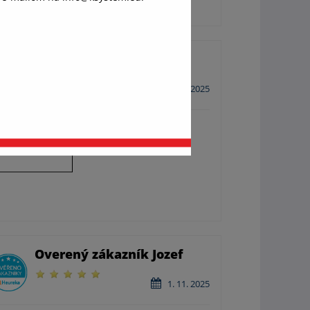
váš
Overený zákazník Milan
ánok,
9. 12. 2025
Ochota,ústretovosť, odbornosť.
Overený zákazník Jozef
1. 11. 2025