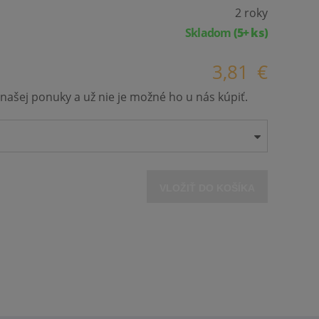
2 roky
Skladom
(5+ ks)
3,81
€
našej ponuky a už nie je možné ho u nás kúpiť.
VLOŽIŤ DO KOŠÍKA