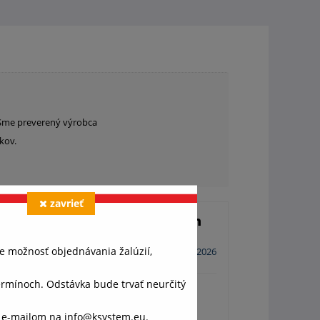
. Sme preverený výrobca
íkov.
zavrieť
Overený zákazník Martin
e možnosť objednávania žalúzií,
3. 2. 2026
ínoch. Odstávka bude trvať neurčitý
etko OK.
o e-mailom na info@ksystem.eu.