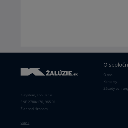
O spoločn
O nás
Kontakty
Zásady ochrany
K-system, spol. s.r.o.
SNP 2780/170, 965 01
Žiar nad Hronom
viac »