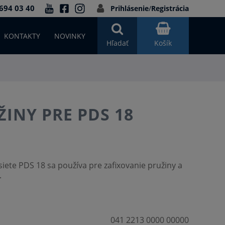
694 03 40
Prihlásenie
/
Registrácia
KONTAKTY
NOVINKY
Hľadať
Košík
ŽINY PRE PDS 18
siete PDS 18 sa používa pre zafixovanie pružiny a
.
041 2213 0000 00000