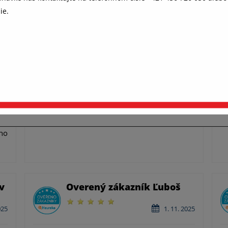
ie.
 všetko fungovalo, ako má (súhlas s
kies)
e, aby ste u nás rýchlo našli to, čo hľadáte. Aj preto potrebujeme 
Overený zákazník Daniel
s s ukladaním cookies. Niektoré sú nevyhnutné pre fungovanie str
e nám pomáhajú, aby sme vás neobťažovali nevhodne zvolenou
026
2. 1. 2026
amou. Ďakujeme.
Podrobnosti o cookies
Rychle dorucenie
pravovať nastavenia cookies
Prijať všetko a pokračovať
od,
ho
v
Overený zákazník Ľuboš
025
1. 11. 2025