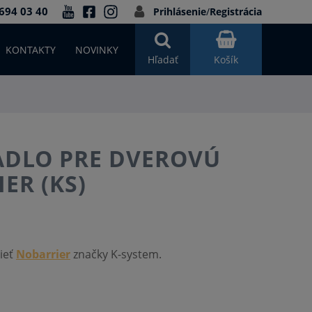
694 03 40
Prihlásenie
/
Registrácia
KONTAKTY
NOVINKY
Hľadať
Košík
ADLO PRE DVEROVÚ
ER (KS)
ieť
Nobarrier
značky K-system.