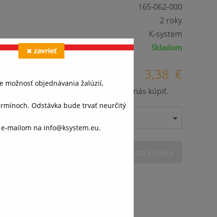
165-062-000
2 roky
K-system
Skladom
zavrieť
3,38
€
e možnosť objednávania žalúzií,
našej ponuky a už nie je možné ho u nás kúpiť.
ínoch. Odstávka bude trvať neurčitý
o e-mailom na info@ksystem.eu.
VLOŽIŤ DO KOŠÍKA
váš
ánok,