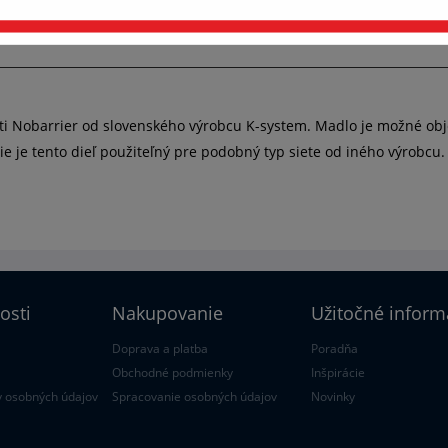
HODNOTENIE
pravovať nastavenia cookies
Prijať všetko a pokračovať
ieti Nobarrier od slovenského výrobcu K-system. Madlo je možné obj
ie je tento dieľ použiteľný pre podobný typ siete od iného výrobcu.
osti
Nakupovanie
Užitočné inform
Doprava a platba
Poradňa
Obchodné podmienky
Inšpirácie
 osobných údajov
Spracovanie osobných údajov
Novinky