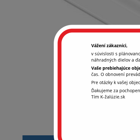
Vážení zákazníci,
v súvislosti s plánova
náhradných dielov a ďa
Vaše prebiehajúce ob
čas. O obnovení prevá
Pre otázky k vašej obj
Ďakujeme za pochopen
Aby
Tím K-žalúzie.sk
coo
Chcem
súhla
ďalši
rekl