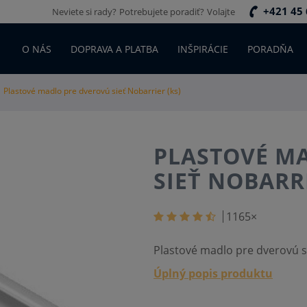
+421 45 
Neviete si rady?
Potrebujete poradiť?
Volajte
O NÁS
DOPRAVA A PLATBA
INŠPIRÁCIE
PORADŇA
Plastové madlo pre dverovú sieť Nobarrier (ks)
PLASTOVÉ M
SIEŤ NOBARRI
1165
×
Plastové madlo pre dverovú s
Úplný popis produktu