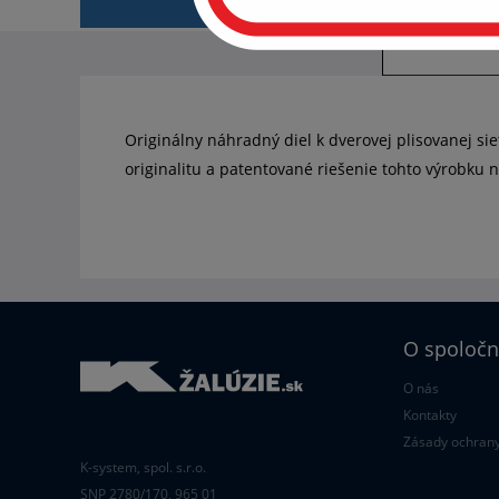
POPIS
S
Originálny náhradný diel k dverovej plisovanej s
originalitu a patentované riešenie tohto výrobku n
O spoločn
O nás
Kontakty
Zásady ochrany
K-system, spol. s.r.o.
SNP 2780/170, 965 01