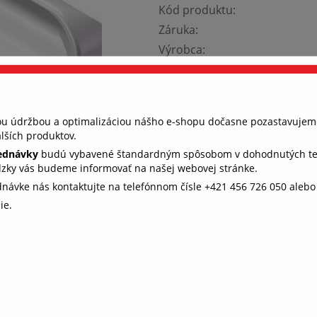
Kód produktu:
Záruka:
Výrobca:
Dostupnosť:
Cena s DPH:
nou údržbou a optimalizáciou nášho e-shopu dočasne pozastavujem
Tento produkt bol vyradený z 
lších produktov.
Vyberte farbu:
jednávky
budú vybavené štandardným spôsobom v dohodnutých term
dzky vás budeme informovať na našej webovej stránke.
vyberte farbu
ednávke nás kontaktujte na telefónnom čísle +421 456 726 050 aleb
ie.
 všetko fungovalo, ako má (súhlas s
kies)
e, aby ste u nás rýchlo našli to, čo hľadáte. Aj preto potrebujeme 
s s ukladaním cookies. Niektoré sú nevyhnutné pre fungovanie str
e nám pomáhajú, aby sme vás neobťažovali nevhodne zvolenou
amou. Ďakujeme.
Podrobnosti o cookies