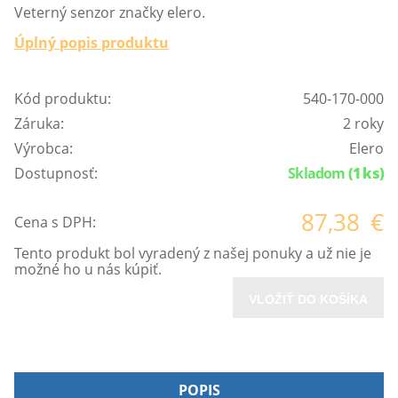
Veterný senzor značky elero.
Úplný popis produktu
Kód produktu:
540-170-000
Záruka:
2 roky
Výrobca:
Elero
Dostupnosť:
Skladom
(1 ks)
87,38
€
Cena s DPH:
Tento produkt bol vyradený z našej ponuky a už nie je
možné ho u nás kúpiť.
VLOŽIŤ DO KOŠÍKA
POPIS