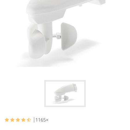
1165
×