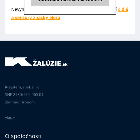
Nevyhovuje vám tento produkt? Pozrite sa na ďalší
čidlá
a senzory značky elero
.
K-system, spol. s.r.o.
SNP 2780/170, 965 01
Žiar nad Hronom
viac »
O spoločnosti