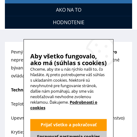
AKO NA TO
HODNOTENIE
Pevný veterný senzor pre markízy a žalúzie
Ventero
Aby všetko fungovalo,
nepretržite meria hodnoty vetra a prináša komfortné
ako má (súhlas s cookies)
bývanie v interiéri aj exteriéri. Spolupracuje s
Chceme, aby ste u nás rýchlo našli to, čo
hľadáte. Aj preto potrebujeme váš súhlas
ovládacími jednotkami - AeroTec a AeroControl.
s ukladaním cookies. Niektoré sú
nevyhnutné pre fungovanie stránok,
Technické údaje:
ďalšie nám pomáhajú, aby sme vás
neobťažovali nevhodne zvolenou
reklamou. Ďakujeme.
Podrobnosti o
Teplotný rozsah: -25 °C až 60°C
cookies
Upevnenie na stĺp: 60 -80 mm (špeciálne príslušenstvo)
Prijať všetko a pokračovať
Krytie: IP 43
Spravovať nastavenia cookies