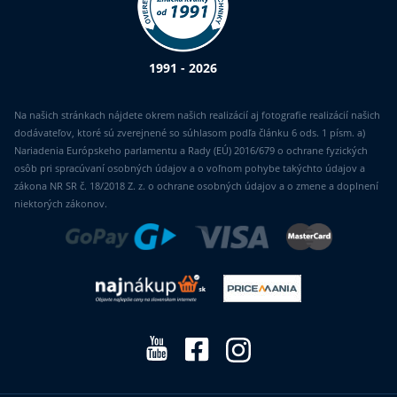
1991 - 2026
Na našich stránkach nájdete okrem našich realizácií aj fotografie realizácií našich
dodávateľov, ktoré sú zverejnené so súhlasom podľa článku 6 ods. 1 písm. a)
Nariadenia Európskeho parlamentu a Rady (EÚ) 2016/679 o ochrane fyzických
osôb pri spracúvaní osobných údajov a o voľnom pohybe takýchto údajov a
zákona NR SR č. 18/2018 Z. z. o ochrane osobných údajov a o zmene a doplnení
niektorých zákonov.