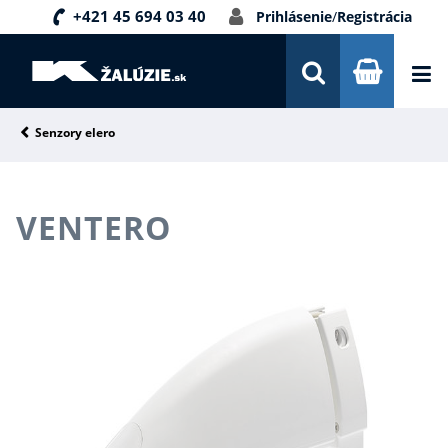
+421 45 694 03 40
Prihlásenie
/
Registrácia
DOPRAVA A PLATBA
INŠPIRÁCIE
PORADŇA
Senzory elero
KONTAKTY
VENTERO
NOVINKY